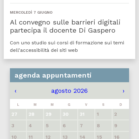
MERCOLEDÌ 7 GIUGNO
Al convegno sulle barrieri digitali
partecipa il docente Di Gaspero
Con uno studio sui corsi di formazione sui temi
dell'accessibilità dei siti web
agenda appuntamenti
‹
agosto 2026
›
L
M
M
G
V
S
D
27
28
29
30
31
1
2
3
4
5
6
7
8
9
10
11
12
13
14
15
16