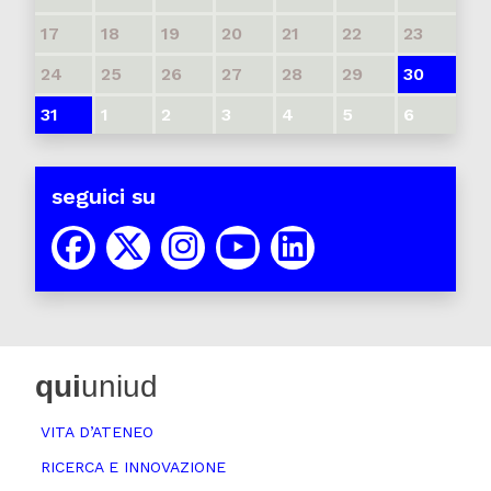
17
18
19
20
21
22
23
24
25
26
27
28
29
30
31
1
2
3
4
5
6
seguici su
qui
uniud
VITA D’ATENEO
RICERCA E INNOVAZIONE