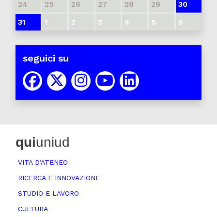
24
25
26
27
28
29
30
31
1
2
3
4
5
6
seguici su
qui
uniud
VITA D’ATENEO
RICERCA E INNOVAZIONE
STUDIO E LAVORO
CULTURA