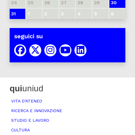
24
25
26
27
28
29
30
31
1
2
3
4
5
6
seguici su
qui
uniud
VITA D’ATENEO
RICERCA E INNOVAZIONE
STUDIO E LAVORO
CULTURA