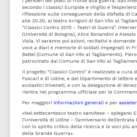
I pensieri dei poeti di fronte alla guerra: dall’in
secondo i classici Euripide e Virgilio e l’esperie
riflessione sulle conseguenze della disfatta di Ca
alle 20.30, al teatro Arrigoni di San Vito al Tagli
“Classici Contro 2015 - Teatri di Guerra”. Interv
(Università di Bologna), Alice Bonandini e Alessio
Viola. Vi saranno poi azioni, recitativi e domande
voce a diari e memorie di soldati impegnati in Fri
Battel (Comune di San Vito al Tagliamento), Piero
patrocinato dal Comune di San Vito al Tagliamen
Il progetto “Classici Contro” è realizzato a cura 
Foscari e di Udine, e del Dipartimento di lettere e 
scolastici triveneti, e con la delegazione di Venezi
rientra nel programma ufficiale per le Commemo
Per maggiori
informazioni generali
e per
assister
«Nel settecentesco teatro sanvitese – spiegano E
l’Università di Udine – l’anniversario dell’entrata
con lo spirito critico della ricerca e le voci pi
della Grande Guerra».