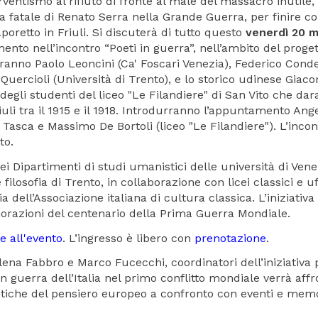
terventismo al rifiuto di fronte al male del massacro inutile,
nza fatale di Renato Serra nella Grande Guerra, per finire c
poretto in Friuli. Si discuterà di tutto questo
venerdì 20 
amento nell’incontro “Poeti in guerra”, nell’ambito del proge
erranno Paolo Leoncini (Ca' Foscari Venezia), Federico Conde
 Quercioli (Università di Trento), e lo storico udinese Giac
 degli studenti del liceo "Le Filandiere" di San Vito che da
uli tra il 1915 e il 1918. Introdurranno l’appuntamento Ang
 Tasca e Massimo De Bortoli (liceo "Le Filandiere"). L’incon
to.
dei Dipartimenti di studi umanistici delle università di Vene
filosofia di Trento, in collaborazione con licei classici e uf
a dell’Associazione italiana di cultura classica. L’iniziativa
razioni del centenario della Prima Guerra Mondiale.
e all'evento
. L’ingresso è libero con
prenotazione
.
lena Fabbro e Marco Fucecchi, coordinatori dell’iniziativa 
 in guerra dell’Italia nel primo conflitto mondiale verrà aff
ù antiche del pensiero europeo a confronto con eventi e mem