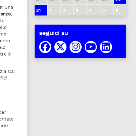
on una
31
1
2
3
4
5
6
marzo
,
tto
llo
seguici su
omo
ranno
elo
tro è
zia Ca'
fici
per
rontato
orie