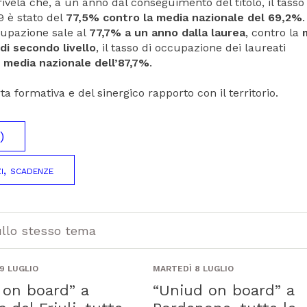
ivela che, a un anno dal conseguimento del titolo, il tasso 
9 è stato del
77,5% contro la media nazionale del 69,2%
.
cupazione sale al
77,7% a un anno dalla laurea
, contro la
di secondo livello
, il tasso di occupazione dei laureati
a
media nazionale dell’87,7%
.
rta formativa e del sinergico rapporto con il territorio.
)
zi, scadenze
ullo stesso tema
9 LUGLIO
MARTEDÌ 8 LUGLIO
 on board” a
“Uniud on board” a