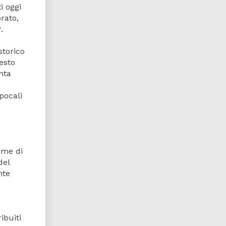
i oggi
rato,
.
storico
esto
nta
pocali
rme di
del
nte
ribuiti