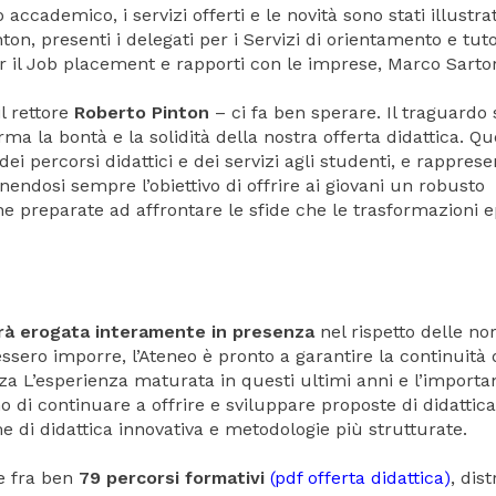
 accademico, i servizi offerti e le novità sono stati illustrat
on, presenti i delegati per i Servizi di orientamento e tuto
per il Job placement e rapporti con le imprese, Marco Sartor
il rettore
Roberto Pinton
– ci fa ben sperare. Il traguardo 
ma la bontà e la solidità della nostra offerta didattica. Qu
ei percorsi didattici e dei servizi agli studenti, e rapprese
endosi sempre l’obiettivo di offrire ai giovani un robusto
one preparate ad affrontare le sfide che le trasformazioni e
arà erogata interamente in presenza
nel rispetto delle no
essero imporre, l’Ateneo è pronto a garantire la continuità 
anza L’esperienza maturata in questi ultimi anni e l’importa
di continuare a offrire e sviluppare proposte di didattica
e di didattica innovativa e metodologie più strutturate.
e fra ben
79 percorsi formativi
(pdf offerta didattica)
, dist