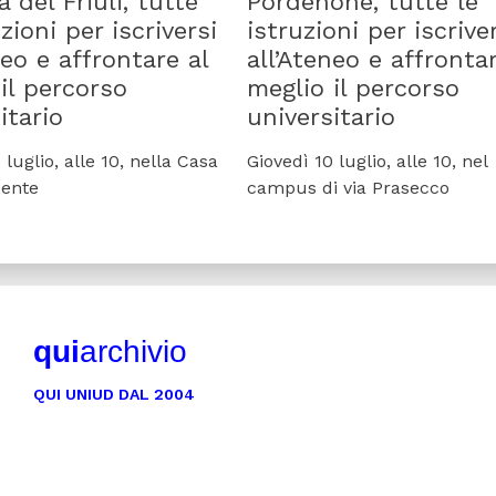
del Friuli, tutte
Pordenone, tutte le
uzioni per iscriversi
istruzioni per iscrive
neo e affrontare al
all’Ateneo e affrontar
il percorso
meglio il percorso
itario
universitario
 luglio, alle 10, nella Casa
Giovedì 10 luglio, alle 10, nel
dente
campus di via Prasecco
qui
archivio
QUI UNIUD DAL 2004