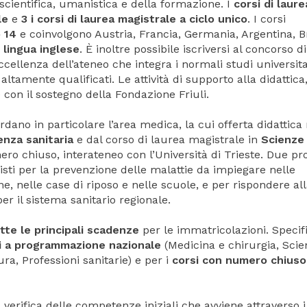
scientifica, umanistica e della formazione. I
corsi di laure
le
e
3 i corsi di laurea magistrale a ciclo unico
. I corsi
o 14
e coinvolgono Austria, Francia, Germania, Argentina, B
 lingua inglese
. È inoltre possibile iscriversi al concorso di
i eccellenza dell’ateneo che integra i normali studi universit
altamente qualificati. Le attività di supporto alla didattica
 con il sostegno della Fondazione Friuli.
ano in particolare l’area medica, la cui offerta didattica 
enza sanitaria
e dal corso di laurea magistrale in
Scienze
ro chiuso, interateneo con l’Università di Trieste. Due pro
onisti per la prevenzione delle malattie da impiegare nelle
ne, nelle case di riposo e nelle scuole, e per rispondere al
er il sistema sanitario regionale.
tte le principali scadenze
per le immatricolazioni. Specif
si a programmazione nazionale
(Medicina e chirurgia, Sci
ra, Professioni sanitarie) e per i
corsi con numero chiuso
a verifica delle competenze iniziali che avviene attraverso i