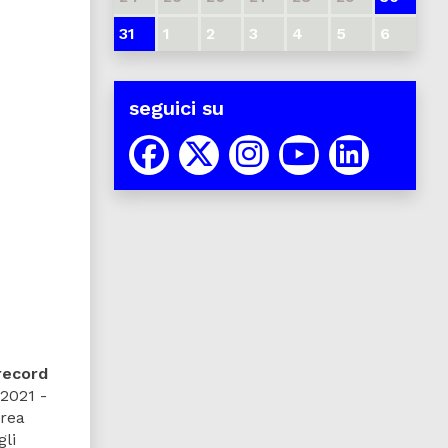
31
1
2
3
4
5
6
seguici su
record
 2021 -
urea
gli