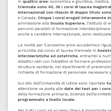
in
quattro aree
: economica e giuridica, medica, 
triennale sono 40
,
36 i corsi di laurea magistra
internazionali con rilascio di doppio titolo son
e Canada.
Cinque i corsi erogati interamente in
ammissione alla
Scuola Superiore
, l’istituto d
percorsi paralleli di formazione interdisciplinare 
anche a carattere internazionale, sono realizzate
Le novità per il prossimo anno accademico riguard
arricchita dal corso di laurea triennale in
Assist
infermieristiche ed ostetriche
, entrambi a nume
didattici nati con l’obiettivo di formare professi
strutture sanitarie, nei dipartimenti di prevenzio
richiesta di formazione di personale necessario p
Sul sito dell’Università di Udine sono riportate
tu
attenzione va posta alle
date dei test per i cor
della formazione primaria, Scienze dell’architettu
programmato a livello locale
.
Per tutti i corsi ad accesso libero è importante l