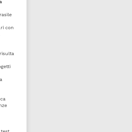
a
rasile
ari con
,
risulta
getti
la
ica
enze
 test