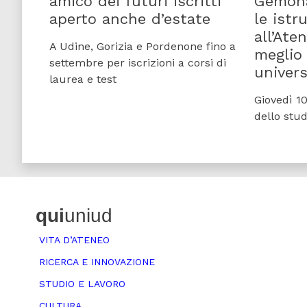
amico dei futuri iscritti
Gemona 
aperto anche d’estate
le istr
all’Ate
A Udine, Gorizia e Pordenone fino a
meglio 
settembre per iscrizioni a corsi di
univers
laurea e test
Giovedì 10
dello stu
qui
uniud
VITA D’ATENEO
RICERCA E INNOVAZIONE
STUDIO E LAVORO
CULTURA