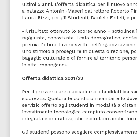
ultimi 5 anni. L’offerta didattica per il nuovo anno
a palazzo Antonini-Maseri dal rettore Roberto Pint
Laura Rizzi, per gli Studenti, Daniele Fedeli, e 
«Il risultato ottenuto lo scorso anno – sottolinea 
raggiunto, nonostante il calo demografico, confer
premia l’ottimo lavoro svolto nell’organizzazione d
uno stimolo a proseguire in questa direzione, pon
bagaglio culturale e di fornire al territorio pers
in atto impongono».
Offerta didattica 2021/22
Per il prossimo anno accademico
la didattica s
sicurezza. Qualora le condizioni sanitarie lo dov
servizio offerto agli studenti in modalità a dist
investimento tecnologico compiuto consentiranno 
integrata e interattiva, che includano anche form
Gli studenti possono scegliere complessivament