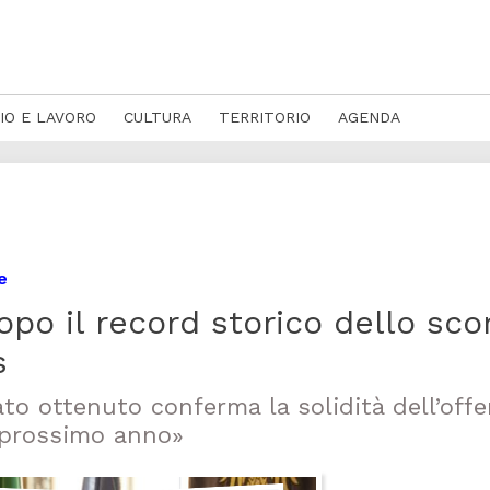
IO E LAVORO
CULTURA
TERRITORIO
AGENDA
e
opo il record storico dello sco
s
tato ottenuto conferma la solidità dell’offe
l prossimo anno»