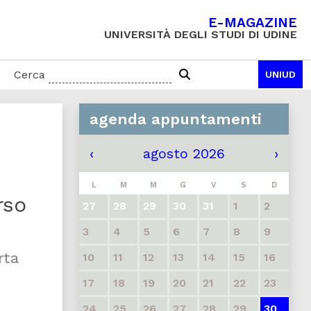
E-MAGAZINE
UNIVERSITÀ DEGLI STUDI DI UDINE
Cerca
UNIUD
agenda appuntamenti
‹
agosto 2026
›
L
M
M
G
V
S
D
rso
27
28
29
30
31
1
2
3
4
5
6
7
8
9
rta
10
11
12
13
14
15
16
17
18
19
20
21
22
23
24
25
26
27
28
29
30