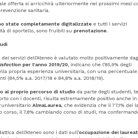
Tale offerta si arricchirà ulteriormente nei prossimi mesi co
prevenzione sanitaria.
ono state completamente digitalizzate
e tutti i servizi
ità di sportello, sono fruibili su
prenotazione
.
tudi
 dei servizi dell’Ateneo è valutato molto positivamente dag
isfaction
per l’anno 2019/20
, indicano che l’85,9% degli
ella propria esperienza universitaria, con una percentuale
ti (84,5% a.a. 2017/18 e 84,8% a.a. 2018/19).
o al proprio percorso di studio
da parte degli studenti, 
orto con i docenti, risulta estremamente positivo anche in
runiversitario
AlmaLaurea
, che evidenzia che il 77,1% dei l
esso corso, il 7,8% cambiando corso di studi, ma confermand
ttica dell’Ateneo sono i dati sull’
occupazione dei laureat