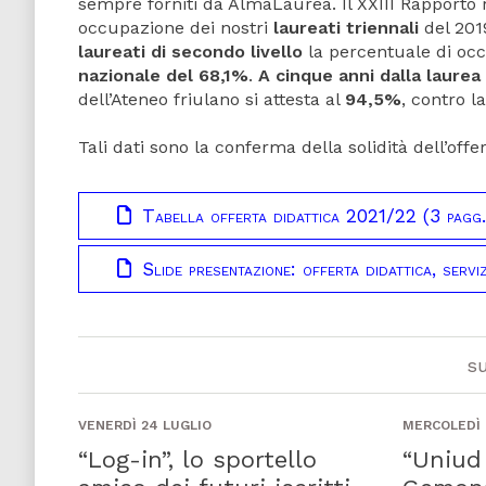
sempre forniti da AlmaLaurea. Il XXIII Rapporto r
occupazione dei nostri
laureati triennali
del 201
laureati di secondo livello
la percentuale di oc
nazionale del 68,1%
.
A cinque anni dalla laurea 
dell’Ateneo friulano si attesta al
94,5%
, contro l
Tali dati sono la conferma della solidità dell’offe
Tabella offerta didattica 2021/22 (3 pagg.
Slide presentazione: offerta didattica, servi
s
VENERDÌ 24 LUGLIO
MERCOLEDÌ 
“Log-in”, lo sportello
“Uniud