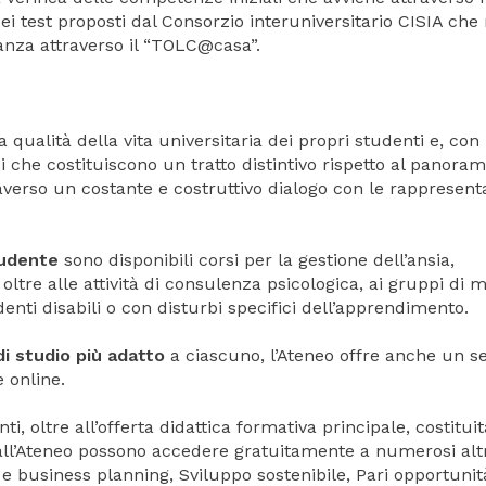
dei test proposti dal Consorzio interuniversitario CISIA che 
anza attraverso il “TOLC@casa”.
qualità della vita universitaria dei propri studenti e, con
 che costituiscono un tratto distintivo rispetto al panora
traverso un costante e costruttivo dialogo con le rappresen
tudente
sono disponibili corsi per la gestione dell’ansia,
ltre alle attività di consulenza psicologica, ai gruppi di 
enti disabili o con disturbi specifici dell’apprendimento.
i studio più adatto
a ciascuno, l’Ateneo offre anche un se
 online.
i, oltre all’offerta didattica formativa principale, costituit
ti all’Ateneo possono accedere gratuitamente a numerosi alt
 e business planning, Sviluppo sostenibile, Pari opportunit