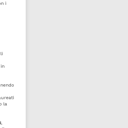
n i
li
 in
tenendo
aureati
o la
i
,