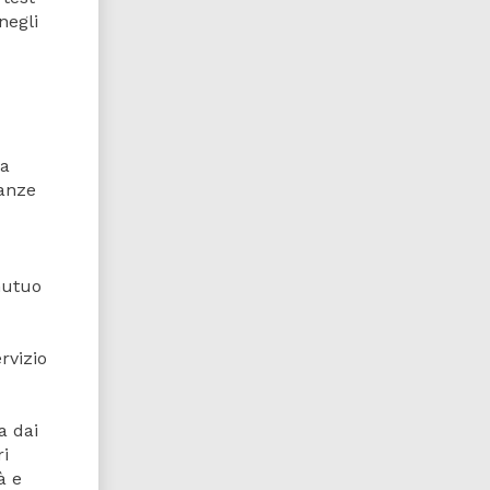
negli
ma
tanze
mutuo
rvizio
a dai
ri
à e