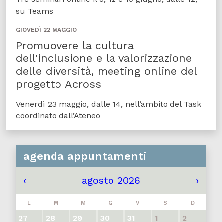
su Teams
GIOVEDÌ 22 MAGGIO
Promuovere la cultura
dell’inclusione e la valorizzazione
delle diversità, meeting online del
progetto Across
Venerdì 23 maggio, dalle 14, nell’ambito del Task
coordinato dall’Ateneo
agenda appuntamenti
‹
agosto 2026
›
L
M
M
G
V
S
D
27
28
29
30
31
1
2