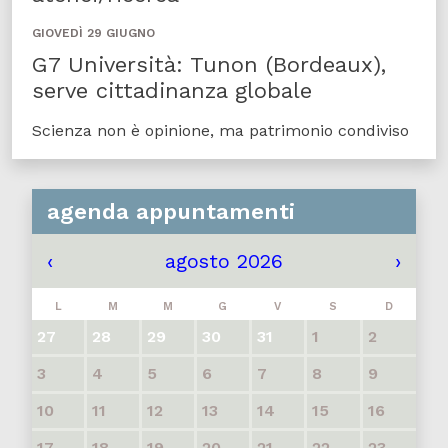
GIOVEDÌ 29 GIUGNO
G7 Università: Tunon (Bordeaux),
serve cittadinanza globale
Scienza non è opinione, ma patrimonio condiviso
agenda appuntamenti
‹
agosto 2026
›
L
M
M
G
V
S
D
27
28
29
30
31
1
2
3
4
5
6
7
8
9
10
11
12
13
14
15
16
17
18
19
20
21
22
23