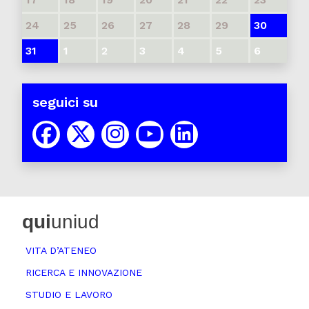
24
25
26
27
28
29
30
31
1
2
3
4
5
6
seguici su
qui
uniud
VITA D’ATENEO
RICERCA E INNOVAZIONE
STUDIO E LAVORO