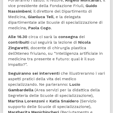
Porteranno i saluti: il rettore,
Angelo Montanari
; il
vice presidente della Fondazione Friuli,
Guido
Nassimbeni
; il direttore del Dipartimento di
Medicina,
Gianluca Tell
, e la delegata
dipartimentale alle Scuole di specializzazione di
medicina,
Paola Cogo
.
Alle 16.30
circa ci sarà la
consegna
dei
contribuiti
cui seguirà la lezione di
Nicola
Zingaretti
, docente di chirurgia plastica
dell’Ateneo friulano, su “Intelligenza artificiale in
medicina tra presente e futuro: qual è il suo
impatto?”.
Seguiranno sei interventi
che illustreranno i vari
aspetti pratici della vita del medico
specializzando. Ne parleranno:
Lucio
Gambardella
(Area servizi per la didattica della
Segreteria delle Scuole di specializzazione),
Martina Lorenzoni
e
Katia Snaidero
(Servizio
supporto delle Scuole di specializzazione),
Margherita Menichincheri
(Reclutamento e