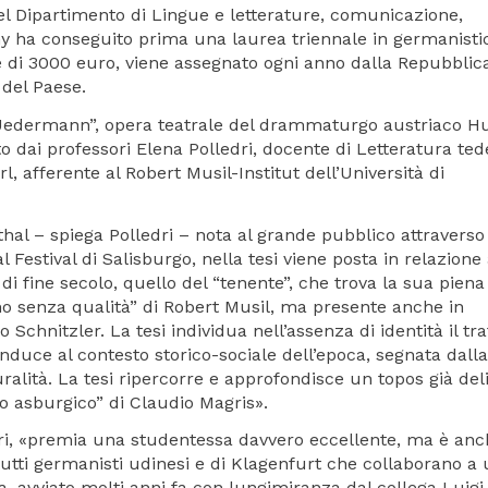
l Dipartimento di Lingue e letterature, comunicazione,
hy ha conseguito prima una laurea triennale in germanisti
ore di 3000 euro, viene assegnato ogni anno dalla Repubblic
 del Paese.
 “Jedermann”, opera teatrale del drammaturgo austriaco H
o dai professori Elena Polledri, docente di Letteratura te
l, afferente al Robert Musil-Institut dell’Università di
 – spiega Polledri – nota al grande pubblico attraverso i
Festival di Salisburgo, nella tesi viene posta in relazione
 di fine secolo, quello del “tenente”, che trova la sua piena
mo senza qualità” di Robert Musil, ma presente anche in
chnitzler. La tesi individua nell’assenza di identità il tra
duce al contesto storico-sociale dell’epoca, segnata dalla
ralità. La tesi ripercorre e approfondisce un topos già del
to asburgico” di Claudio Magris».
edri, «premia una studentessa davvero eccellente, ma è an
utti germanisti udinesi e di Klagenfurt che collaborano a
ca, avviato molti anni fa con lungimiranza dal collega Luigi