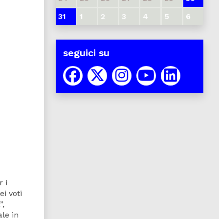
31
1
2
3
4
5
6
seguici su
 i
ei voti
”,
ale in