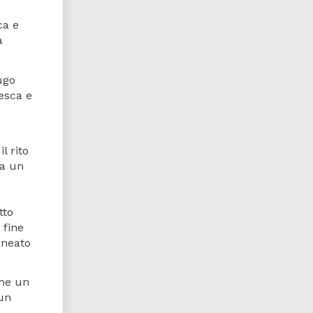
ca e
a
ugo
desca e
l rito
 a un
tto
 fine
ineato
che un
 un