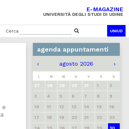
E-MAGAZINE
UNIVERSITÀ DEGLI STUDI DI UDINE
Cerca
UNIUD
agenda appuntamenti
‹
agosto 2026
›
L
M
M
G
V
S
D
27
28
29
30
31
1
2
3
4
5
6
7
8
9
 e
10
11
12
13
14
15
16
ca
17
18
19
20
21
22
23
24
25
26
27
28
29
30