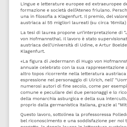
Lingue e letterature europee ed extraeuropee de
formazione e società dell’Ateneo friulano. Persc
una in filosofia a Klagenfurt. Il premio, del val
austriaca ai 55 migliori laureati (su circa 16mila)
La tesi di laurea propone un’interpretazione di
von Hofmannsthal. Il lavoro è stato supervisionat
austriaca dell’Università di Udine, e Artur Boelder
Klagenfurt.
«La figura di Jedermann di Hugo von Hofmannsthal
annuale celebrato con la sua rappresentazione al 
altro topos ricorrente nella letteratura austriaca
espressione nel personaggio di Ulrich, nell’ “Uo
numerosi autori di fine secolo, come per esempio S
comune e peculiare dei due personaggi e lo ricon
della monarchia asburgica e della sua intercultu
proprio dalla germanistica italiana, grazie al “Mi
Questo lavoro, sottolinea la professoressa Poll
bel riconoscimento e una soddisfazione per noi t
progetto, la doppia laurea in letteratura austria