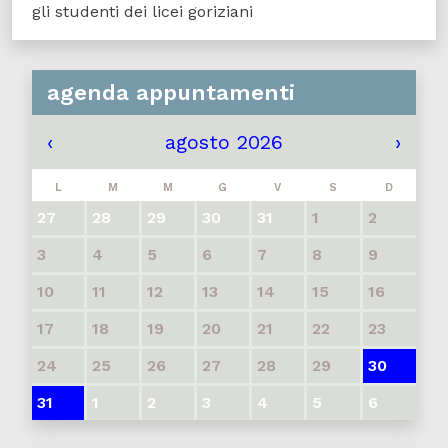
gli studenti dei licei goriziani
agenda appuntamenti
‹
agosto 2026
›
L
M
M
G
V
S
D
27
28
29
30
31
1
2
3
4
5
6
7
8
9
10
11
12
13
14
15
16
17
18
19
20
21
22
23
24
25
26
27
28
29
30
31
1
2
3
4
5
6