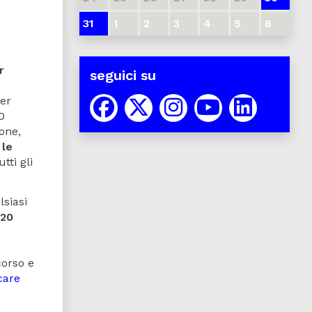
31
1
2
3
4
5
6
r
seguici su
per
0
one,
 le
tti gli
lsiasi
120
corso e
care