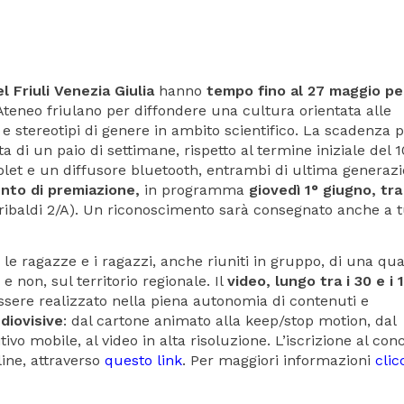
l Friuli Venezia Giulia
hanno
tempo fino al 27 maggio pe
Ateneo friulano per diffondere una cultura orientata alle
 e stereotipi di genere in ambito scientifico. La scadenza 
ta di un paio di settimane, rispetto al termine iniziale del 1
ablet e un diffusore bluetooth, entrambi di ultima generazi
nto di premiazione,
in programma
giovedì 1° giugno, tra
ribaldi 2/A). Un riconoscimento sarà consegnato anche a tu
e ragazze e i ragazzi, anche riuniti in gruppo, di una qua
e non, sul territorio regionale. Il
video, lungo tra i 30 e i 
ssere realizzato nella piena autonomia di contenuti e
diovisive
: dal cartone animato alla keep/stop motion, dal
vo mobile, al video in alta risoluzione. L’iscrizione al con
line, attraverso
questo link
. Per maggiori informazioni
clic