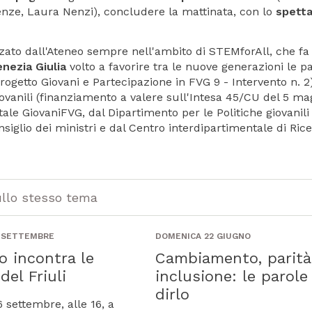
Tenze, Laura Nenzi), concludere la mattinata, con lo
spett
izzato dall'Ateneo sempre nell'ambito di STEMforAll, che f
enezia Giulia
volto a favorire tra le nuove generazioni le pa
ogetto Giovani e Partecipazione in FVG 9 - Intervento n. 2)
iovanili (finanziamento a valere sull'Intesa 45/CU del 5 ma
le GiovaniFVG, dal Dipartimento per le Politiche giovanili 
nsiglio dei ministri e dal Centro interdipartimentale di Ric
ullo stesso tema
6 SETTEMBRE
DOMENICA 22 GIUGNO
o incontra le
Cambiamento, parità
del Friuli
inclusione: le parole
dirlo
 settembre, alle 16, a