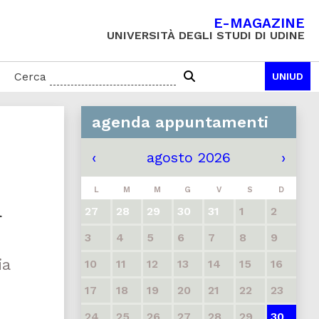
E-MAGAZINE
UNIVERSITÀ DEGLI STUDI DI UDINE
Cerca
UNIUD
agenda appuntamenti
‹
agosto 2026
›
L
M
M
G
V
S
D
à
27
28
29
30
31
1
2
3
4
5
6
7
8
9
ia
10
11
12
13
14
15
16
17
18
19
20
21
22
23
24
25
26
27
28
29
30