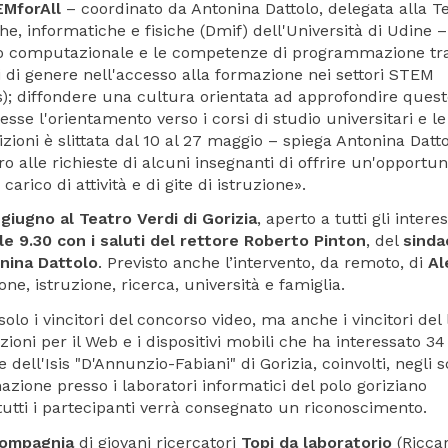
EMforAll
– coordinato da Antonina Dattolo, delegata alla T
, informatiche e fisiche (Dmif) dell'Università di Udine –
siero computazionale e le competenze di programmazione tra
i di genere nell'accesso alla formazione nei settori STEM
); diffondere una cultura orientata ad approfondire ques
esse l'orientamento verso i corsi di studio universitari e le
rizioni è slittata dal 10 al 27 maggio – spiega Antonina Datt
o alle richieste di alcuni insegnanti di offrire un'opportun
arico di attività e di gite di istruzione».
giugno al Teatro Verdi di Gorizia
, aperto a tutti gli interes
lle 9.30 con i saluti del rettore Roberto Pinton
, del
sinda
nina Dattolo
. Previsto anche l’intervento, da remoto, di
Al
ne, istruzione, ricerca, università e famiglia.
lo i vincitori del concorso video, ma anche i vincitori del 
ioni per il Web e i dispositivi mobili che ha interessato 34
 dell'Isis "D'Annunzio-Fabiani" di Gorizia, coinvolti, negli s
zione presso i laboratori informatici del polo goriziano
tutti i partecipanti verrà consegnato un riconoscimento.
ompagnia
di giovani ricercatori
Topi da laboratorio
(Ricca