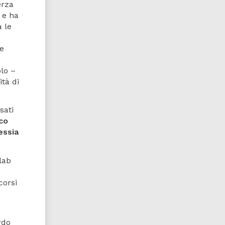
erza
 e ha
 le
te
olo –
ità di
sati
co
essia
lab
corsi
rdo