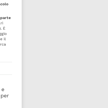
acolo
a
parte
ri
. È
ggio
e il
erca
 e
 per