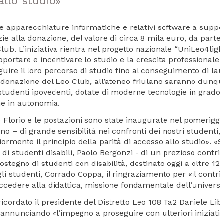
allo studio»
ate apparecchiature informatiche e relativi software a supp
azie alla donazione, del valore di circa 8 mila euro, da parte
lub. L’iniziativa rientra nel progetto nazionale “UniLeo4lig
upportare e incentivare lo studio e la crescita professionale
guire il loro percorso di studio fino al conseguimento di la
a donazione del Leo Club, all’ateneo friulano saranno dun
i studenti ipovedenti, dotate di moderne tecnologie in grado
he in autonomia.
 Florio e le postazioni sono state inaugurate nel pomeriggi
no – di grande sensibilità nei confronti dei nostri studenti
ormente il principio della parità di accesso allo studio». «
e di studenti disabili, Paolo Bergonzi - di un prezioso contr
stegno di studenti con disabilità, destinato oggi a oltre 1
egli studenti, Corrado Coppa, il ringraziamento per «il contr
ccedere alla didattica, missione fondamentale dell’univers
cordato il presidente del Distretto Leo 108 Ta2 Daniele Li
 annunciando «l’impegno a proseguire con ulteriori iniziati