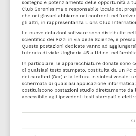
sostegno e potenziamento delle opportunità a tutti
Club Serenissima e responsabile locale del prog
che noi giovani abbiamo nei confronti nell’universi
gli altri, in rappresentanza Lions Club Internati
Le nuove dotazioni software sono distribuite nell
scientifico dei Rizzi in via delle Scienze, e pres
Queste postazioni dedicate vanno ad aggiungersi 
tutorato di viale Ungheria 45 a Udine, nell’ambito 
In particolare, le apparecchiature donate sono c
di qualsiasi testo stampato, costituita da un P
dei caratteri (Ocr) e la lettura in sintesi vocal
schermata di qualsiasi applicazione informatica;
costituiscono postazioni studio direttamente da
accessibile agli ipovedenti testi stampati o elettro
s