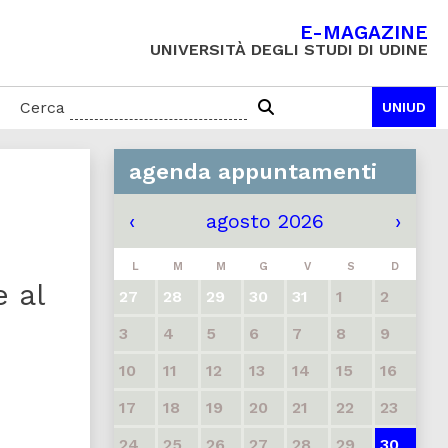
E-MAGAZINE
UNIVERSITÀ DEGLI STUDI DI UDINE
Cerca
UNIUD
agenda appuntamenti
‹
agosto 2026
›
L
M
M
G
V
S
D
e al
27
28
29
30
31
1
2
3
4
5
6
7
8
9
10
11
12
13
14
15
16
17
18
19
20
21
22
23
24
25
26
27
28
29
30