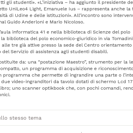
 gli studenti». «L’iniziativa – ha aggiunto il presidente de
etto UniLeo4 Light, Emanuele Ius – rappresenta anche la 
tà di Udine e delle istituzioni». All’incontro sono intervenu
onal Guido Anderloni e Mario Nicoloso.
’aula informatica 41 e nella biblioteca di Scienze del polo
so la biblioteca del polo economico-giuridico in via Tomadini
alle tre già attive presso la sede del Centro orientamento
del Servizio di assistenza agli studenti disabili.
ostituite da: una “postazione Maestro”, strumento per la l
c compatto, un programma di acquisizione e riconoscimento
e; un programma che permette di ingrandire una parte o l’int
 due video-ingranditori da tavolo dotati di schermo Lcd 1
 libro; uno scanner optikbook che, con pochi comandi, ren
nici.
ullo stesso tema