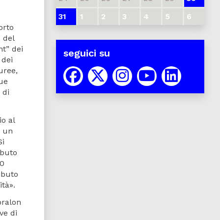
31
1
2
3
4
5
6
orto
 del
ht” dei
seguici su
 dei
uree,
que
 di
o al
, un
Si
ibuto
20
ibuto
ità».
bralon
ve di