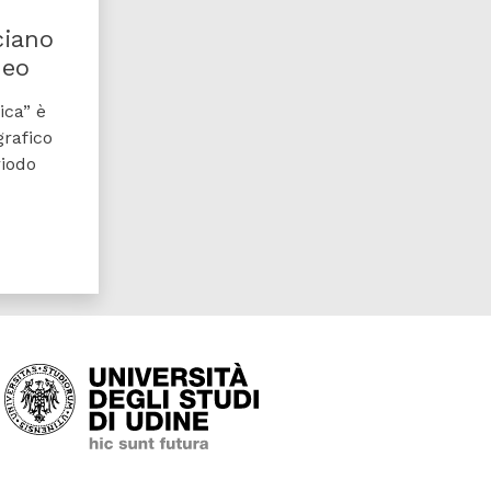
ciano
neo
ica” è
grafico
riodo