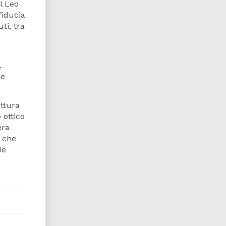
l Leo
fiducia
ti, tra
.
 e
ettura
 ottico
era
7 che
de