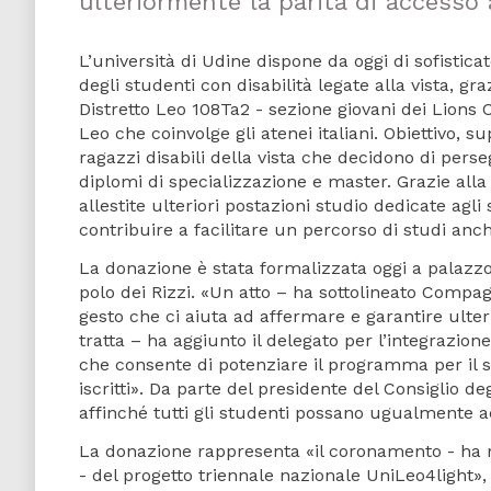
ulteriormente la parità di accesso 
L’università di Udine dispone da oggi di sofistic
degli studenti con disabilità legate alla vista, gr
Distretto Leo 108Ta2 - sezione giovani dei Lions C
Leo che coinvolge gli atenei italiani. Obiettivo, s
ragazzi disabili della vista che decidono di perse
diplomi di specializzazione e master. Grazie all
allestite ulteriori postazioni studio dedicate agl
contribuire a facilitare un percorso di studi anc
La donazione è stata formalizzata oggi a palazzo
polo dei Rizzi. «Un atto – ha sottolineato Compag
gesto che ci aiuta ad affermare e garantire ulteri
tratta – ha aggiunto il delegato per l’integrazion
che consente di potenziare il programma per il so
iscritti». Da parte del presidente del Consiglio d
affinché tutti gli studenti possano ugualmente a
La donazione rappresenta «il coronamento - ha ri
- del progetto triennale nazionale UniLeo4light»,