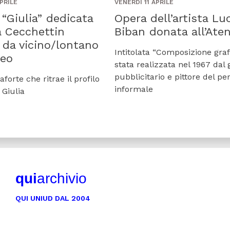
PRILE
VENERDÌ 11 APRILE
 “Giulia” dedicata
Opera dell’artista Lu
a Cecchettin
Biban donata all’Ate
 da vicino/lontano
Intitolata “Composizione graf
neo
stata realizzata nel 1967 dal 
pubblicitario e pittore del pe
forte che ritrae il profilo
informale
 Giulia
qui
archivio
QUI UNIUD DAL 2004