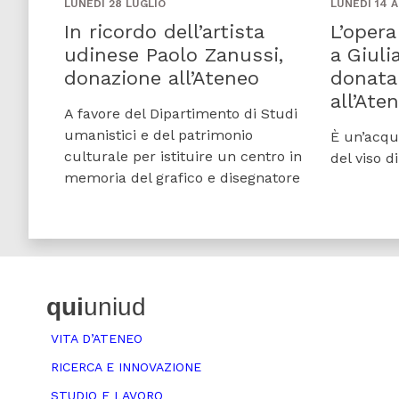
LUNEDÌ 28 LUGLIO
LUNEDÌ 14 A
In ricordo dell’artista
L’opera
udinese Paolo Zanussi,
a Giuli
donazione all’Ateneo
donata
all’Ate
A favore del Dipartimento di Studi
umanistici e del patrimonio
È un’acqua
culturale per istituire un centro in
del viso di
memoria del grafico e disegnatore
qui
uniud
VITA D’ATENEO
RICERCA E INNOVAZIONE
STUDIO E LAVORO