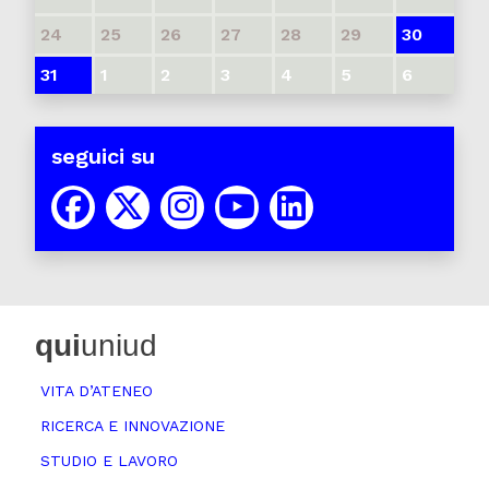
24
25
26
27
28
29
30
31
1
2
3
4
5
6
seguici su
qui
uniud
VITA D’ATENEO
RICERCA E INNOVAZIONE
STUDIO E LAVORO