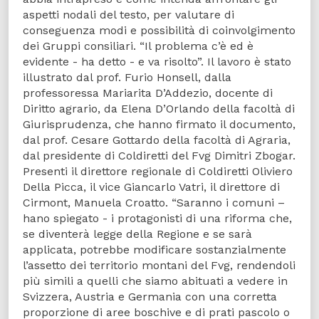
aspetti nodali del testo, per valutare di
conseguenza modi e possibilità di coinvolgimento
dei Gruppi consiliari. “Il problema c’è ed è
evidente - ha detto - e va risolto”. Il lavoro è stato
illustrato dal prof. Furio Honsell, dalla
professoressa Mariarita D’Addezio, docente di
Diritto agrario, da Elena D’Orlando della facoltà di
Giurisprudenza, che hanno firmato il documento,
dal prof. Cesare Gottardo della facoltà di Agraria,
dal presidente di Coldiretti del Fvg Dimitri Zbogar.
Presenti il direttore regionale di Coldiretti Oliviero
Della Picca, il vice Giancarlo Vatri, il direttore di
Cirmont, Manuela Croatto. “Saranno i comuni –
hano spiegato - i protagonisti di una riforma che,
se diventerà legge della Regione e se sarà
applicata, potrebbe modificare sostanzialmente
l’assetto dei territorio montani del Fvg, rendendoli
più simili a quelli che siamo abituati a vedere in
Svizzera, Austria e Germania con una corretta
proporzione di aree boschive e di prati pascolo o