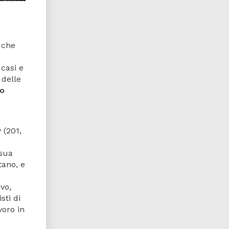
 che
casi e
 delle
so
 (201,
 sua
tano, e
vo,
sti di
voro in