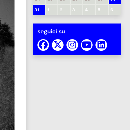
31
1
2
3
4
5
6
seguici su