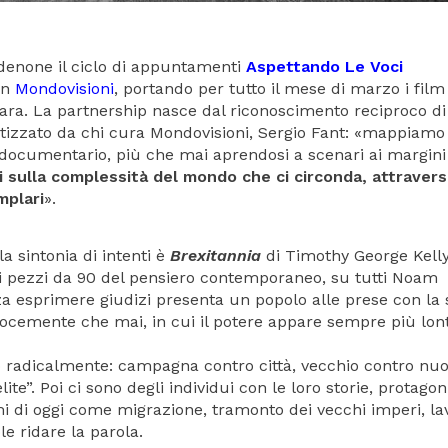
denone il ciclo di appuntamenti
Aspettando Le Voci
on
Mondovisioni
, portando per tutto il mese di marzo i film
rrara. La partnership nasce dal riconoscimento reciproco di
etizzato da chi cura Mondovisioni, Sergio Fant: «mappiamo 
a documentario, più che mai aprendosi a scenari ai margini
ti sulla complessità del mondo che ci circonda, attraver
mplari
».
la sintonia di intenti è
Brexitannia
di Timothy George Kelly
i pezzi da 90 del pensiero contemporaneo, su tutti Noam
a esprimere giudizi presenta un popolo alle prese con la
ocemente che mai, in cui il potere appare sempre più lon
iso radicalmente: campagna contro città, vecchio contro nuo
ite”. Poi ci sono degli individui con le loro storie, protagoni
i di oggi come migrazione, tramonto dei vecchi imperi, la
e ridare la parola.