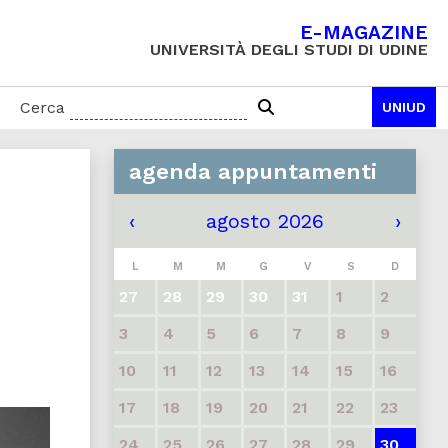
E-MAGAZINE
UNIVERSITÀ DEGLI STUDI DI UDINE
Cerca
UNIUD
agenda appuntamenti
‹
agosto 2026
›
L
M
M
G
V
S
D
27
28
29
30
31
1
2
3
4
5
6
7
8
9
10
11
12
13
14
15
16
17
18
19
20
21
22
23
24
25
26
27
28
29
30