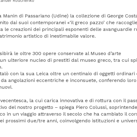
exander Rodchenko
lla Manin di Passariano (Udine) la collezione di George Costak
nito dai suoi contemporanei «‘il greco pazzo’ che raccogli
a le creazioni dei principali esponenti delle avanguardie 
trimonio artistico di inestimabile valore.
 esibirà le oltre 300 opere conservate al Museo d’arte
n ulteriore nucleo di prestiti dal museo greco, tra cui sp
o.
ò con la sua Leica oltre un centinaio di oggetti ordinari 
ò da angolazioni eccentriche e inconsuete, conferendo lor
nuovi.
vecentesca, la cui carica innovativa e di rottura con il pas
tivo del nostro progetto – spiega Piero Colussi, soprintend
o in un viaggio attraverso il secolo che ha cambiato il cor
ei prossimi due/tre anni, coinvolgendo istituzioni e univers