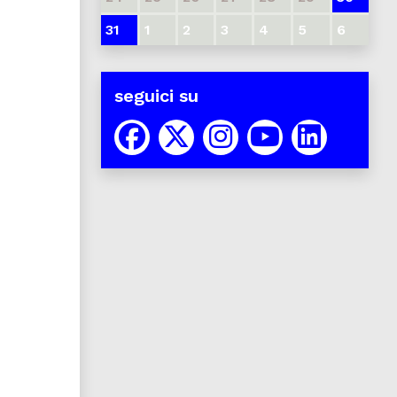
31
1
2
3
4
5
6
seguici su