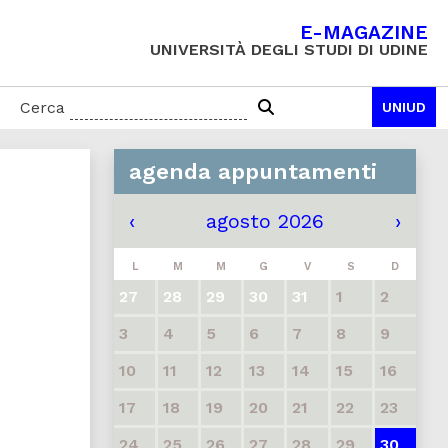
E-MAGAZINE
UNIVERSITÀ DEGLI STUDI DI UDINE
Cerca
UNIUD
agenda appuntamenti
‹
agosto 2026
›
L
M
M
G
V
S
D
27
28
29
30
31
1
2
3
4
5
6
7
8
9
10
11
12
13
14
15
16
17
18
19
20
21
22
23
24
25
26
27
28
29
30