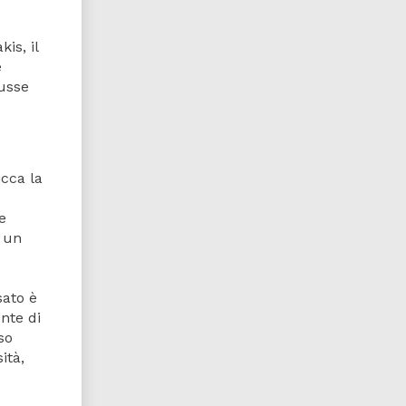
is, il
e
russe
icca la
e
o un
sato è
ente di
so
ità,