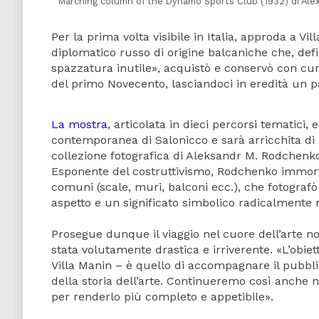
Marching column of the Dynamo Sports Club (1932) di Al
Per la prima volta visibile in Italia, approda a Vi
diplomatico russo di origine balcaniche che, defi
spazzatura inutile», acquistò e conservò con cur
del primo Novecento, lasciandoci in eredità un pa
La mostra
, articolata in dieci percorsi tematici,
contemporanea di Salonicco e sarà arricchita di u
collezione fotografica di Aleksandr M. Rodchenk
Esponente del costruttivismo, Rodchenko immortal
comuni (scale, muri, balconi ecc.), che fotograf
aspetto e un significato simbolico radicalmente 
Prosegue dunque il viaggio nel cuore dell’arte no
stata volutamente drastica e irriverente. «L’obiet
Villa Manin – è quello di accompagnare il pubblic
della storia dell’arte. Continueremo così anche n
per renderlo più completo e appetibile».