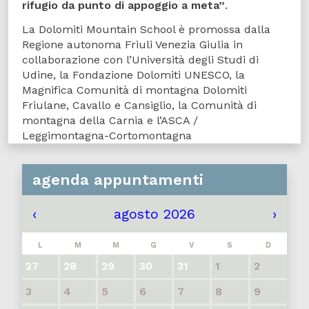
rifugio da punto di appoggio a meta”
.
La Dolomiti Mountain School è promossa dalla
Regione autonoma Friuli Venezia Giulia in
collaborazione con l’Università degli Studi di
Udine, la Fondazione Dolomiti UNESCO, la
Magnifica Comunità di montagna Dolomiti
Friulane, Cavallo e Cansiglio, la Comunità di
montagna della Carnia e l’ASCA /
Leggimontagna-Cortomontagna
agenda appuntamenti
‹
agosto 2026
›
L
M
M
G
V
S
D
27
28
29
30
31
1
2
3
4
5
6
7
8
9