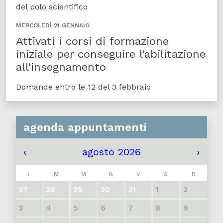
del polo scientifico
MERCOLEDÌ 21 GENNAIO
Attivati i corsi di formazione
iniziale per conseguire l’abilitazione
all’insegnamento
Domande entro le 12 del 3 febbraio
agenda appuntamenti
‹
agosto 2026
›
L
M
M
G
V
S
D
27
28
29
30
31
1
2
3
4
5
6
7
8
9