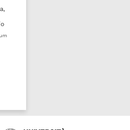
a,
io
rium