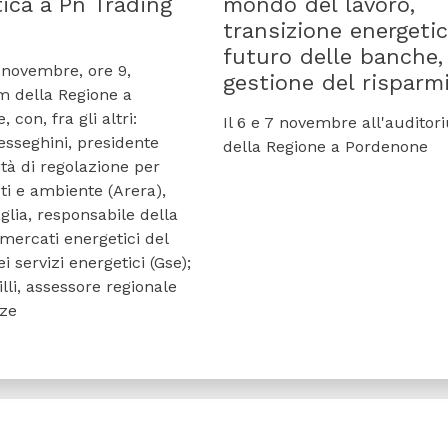
ica a Pn Trading
mondo del lavoro,
transizione energetic
futuro delle banche,
 novembre, ore 9,
gestione del risparm
m della Regione a
 con, fra gli altri:
Il 6 e 7 novembre all'audito
esseghini, presidente
della Regione a Pordenone
ità di regolazione per
ti e ambiente (Arera),
glia, responsabile della
mercati energetici del
i servizi energetici (Gse);
lli, assessore regionale
nze