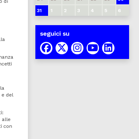
o di
31
1
2
3
4
5
6
seguici su
lla
inanza
ncetti
la
 e del
i:
 alle
ti con