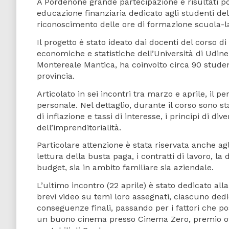
A Pordenone grande partecipazione e risultati posi
educazione finanziaria dedicato agli studenti dell
riconoscimento delle ore di formazione scuola-l
Il progetto è stato ideato dai docenti del corso 
economiche e statistiche dell’Università di Udin
Montereale Mantica, ha coinvolto circa 90 studenti,
provincia.
Articolato in sei incontri tra marzo e aprile, il p
personale. Nel dettaglio, durante il corso sono sta
di inflazione e tassi di interesse, i principi di div
dell’imprenditorialità.
Particolare attenzione è stata riservata anche agli
lettura della busta paga, i contratti di lavoro, la
budget, sia in ambito familiare sia aziendale.
L’ultimo incontro (22 aprile) è stato dedicato all
brevi video su temi loro assegnati, ciascuno dedica
conseguenze finali, passando per i fattori che pos
un buono cinema presso Cinema Zero, premio offe