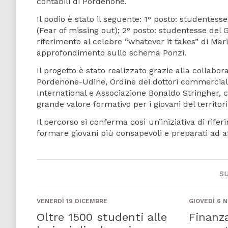
contabili di Pordenone.
Il podio è stato il seguente: 1° posto: studentes
(Fear of missing out); 2° posto: studentesse del G
riferimento al celebre “whatever it takes” di Mari
approfondimento sullo schema Ponzi.
Il progetto è stato realizzato grazie alla collab
Pordenone-Udine, Ordine dei dottori commercialis
International e Associazione Bonaldo Stringher, 
grande valore formativo per i giovani del territori
Il percorso si conferma così un’iniziativa di rife
formare giovani più consapevoli e preparati ad a
s
VENERDÌ 19 DICEMBRE
GIOVEDÌ 6 
Oltre 1500 studenti alle
Finanza