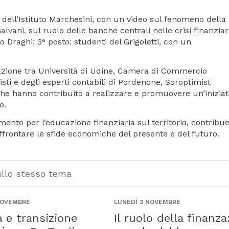
se dell’Istituto Marchesini, con un video sul fenomeno dell
alvani, sul ruolo delle banche centrali nelle crisi finanziar
o Draghi; 3° posto: studenti del Grigoletti, con un
orazione tra Università di Udine, Camera di Commercio
ti e degli esperti contabili di Pordenone, Soroptimist
che hanno contribuito a realizzare e promuovere un’iniziat
o.
rimento per l’educazione finanziaria sul territorio, contribu
ffrontare le sfide economiche del presente e del futuro.
ullo stesso tema
NOVEMBRE
LUNEDÌ 3 NOVEMBRE
 e transizione
Il ruolo della finanza