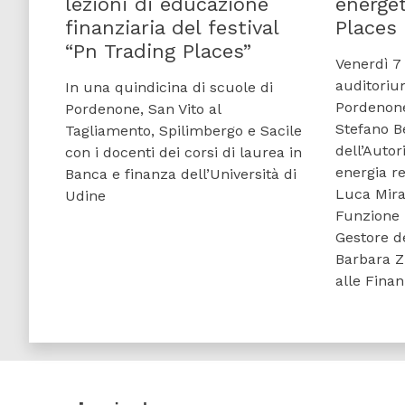
lezioni di educazione
energet
finanziaria del festival
Places
“Pn Trading Places”
Venerdì 7
auditoriu
In una quindicina di scuole di
Pordenone,
Pordenone, San Vito al
Stefano B
Tagliamento, Spilimbergo e Sacile
dell’Autor
con i docenti dei corsi di laurea in
energia re
Banca e finanza dell’Università di
Luca Mira
Udine
Funzione 
Gestore de
Barbara Zi
alle Fina