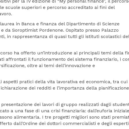
tivi per la IV edizione di “My personal finance”, il percors
e scuole superiori e percorso accreditato ai fini del
avoro.
di laurea in Banca e finanza del Dipartimento di Scienze
e e da Soroptimist Pordenone. Ospitato presso Palazzo
 in rappresentanza di quasi tutti gli istituti scolastici de
ercorso ha offerto un’introduzione ai principali temi della f
ti affrontati il funzionamento del sistema finanziario, i co
ersificazione, oltre ai temi dell’innovazione e
 aspetti pratici della vita lavorativa ed economica, tra cui 
 dichiarazione dei redditi e l’importanza della pianificazione
a presentazione dei lavori di gruppo realizzati dagli student
to a una fase di una crisi finanziaria: dall’euforia iniziale
sono alimentarla. I tre progetti migliori sono stati premia
rto dall’Ordine dei dottori commercialisti e degli esperti