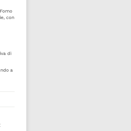
a Fomo
ie, con
iva di
endo a
: