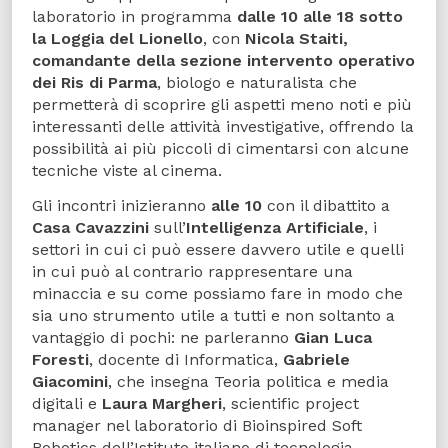
laboratorio in programma
dalle 10 alle 18 sotto
la Loggia del Lionello
, con
Nicola Staiti,
comandante della sezione intervento operativo
dei Ris di Parma
, biologo e naturalista che
permetterà di scoprire gli aspetti meno noti e più
interessanti delle attività investigative, offrendo la
possibilità ai più piccoli di cimentarsi con alcune
tecniche viste al cinema.
Gli incontri inizieranno
alle 10
con il dibattito a
Casa Cavazzini
sull’
Intelligenza Artificiale
, i
settori in cui ci può essere davvero utile e quelli
in cui può al contrario rappresentare una
minaccia e su come possiamo fare in modo che
sia uno strumento utile a tutti e non soltanto a
vantaggio di pochi: ne parleranno
Gian Luca
Foresti
, docente di Informatica,
Gabriele
Giacomini
, che insegna Teoria politica e media
digitali e
Laura Margheri
, scientific project
manager nel laboratorio di Bioinspired Soft
Robotics dell’Istituto italiano di tecnologia,