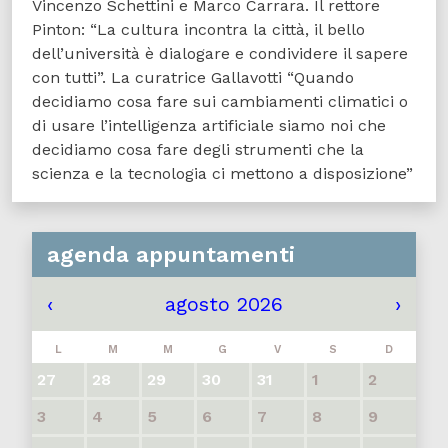
Vincenzo Schettini e Marco Carrara. Il rettore
Pinton: “La cultura incontra la città, il bello
dell’università è dialogare e condividere il sapere
con tutti”. La curatrice Gallavotti “Quando
decidiamo cosa fare sui cambiamenti climatici o
di usare l’intelligenza artificiale siamo noi che
decidiamo cosa fare degli strumenti che la
scienza e la tecnologia ci mettono a disposizione”
agenda appuntamenti
‹
agosto 2026
›
L
M
M
G
V
S
D
27
28
29
30
31
1
2
3
4
5
6
7
8
9