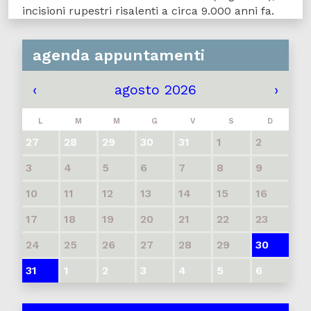
incisioni rupestri risalenti a circa 9.000 anni fa.
agenda appuntamenti
‹
agosto 2026
›
L
M
M
G
V
S
D
27
28
29
30
31
1
2
3
4
5
6
7
8
9
10
11
12
13
14
15
16
17
18
19
20
21
22
23
24
25
26
27
28
29
30
31
1
2
3
4
5
6