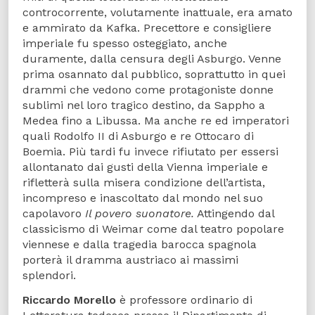
controcorrente, volutamente inattuale, era amato
e ammirato da Kafka. Precettore e consigliere
imperiale fu spesso osteggiato, anche
duramente, dalla censura degli Asburgo. Venne
prima osannato dal pubblico, soprattutto in quei
drammi che vedono come protagoniste donne
sublimi nel loro tragico destino, da Sappho a
Medea fino a Libussa. Ma anche re ed imperatori
quali Rodolfo II di Asburgo e re Ottocaro di
Boemia. Più tardi fu invece rifiutato per essersi
allontanato dai gusti della Vienna imperiale e
rifletterà sulla misera condizione dell’artista,
incompreso e inascoltato dal mondo nel suo
capolavoro
Il povero suonatore.
Attingendo dal
classicismo di Weimar come dal teatro popolare
viennese e dalla tragedia barocca spagnola
porterà il dramma austriaco ai massimi
splendori.
Riccardo Morello
è professore ordinario di