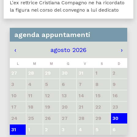
L'ex rettrice Cristiana Compagno ne ha ricordato
la figura nel corso del convegno a lui dedicato
agenda appuntamenti
‹
agosto 2026
›
L
M
M
G
V
S
D
27
28
29
30
31
1
2
3
4
5
6
7
8
9
10
11
12
13
14
15
16
17
18
19
20
21
22
23
24
25
26
27
28
29
30
31
1
2
3
4
5
6