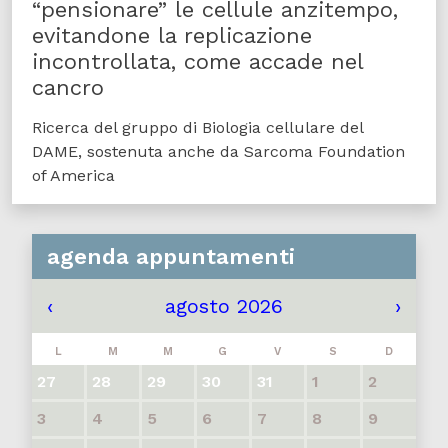
“pensionare” le cellule anzitempo,
evitandone la replicazione
incontrollata, come accade nel
cancro
Ricerca del gruppo di Biologia cellulare del
DAME, sostenuta anche da Sarcoma Foundation
of America
agenda appuntamenti
‹
agosto 2026
›
L
M
M
G
V
S
D
27
28
29
30
31
1
2
3
4
5
6
7
8
9