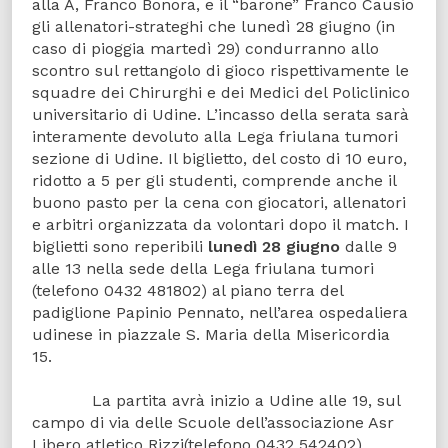
alla A, Franco Bonora, e il “barone” Franco Causio
gli allenatori-strateghi che lunedì 28 giugno (in
caso di pioggia martedì 29) condurranno allo
scontro sul rettangolo di gioco rispettivamente le
squadre dei Chirurghi e dei Medici del Policlinico
universitario di Udine. L’incasso della serata sarà
interamente devoluto alla Lega friulana tumori
sezione di Udine. Il biglietto, del costo di 10 euro,
ridotto a 5 per gli studenti, comprende anche il
buono pasto per la cena con giocatori, allenatori
e arbitri organizzata da volontari dopo il match. I
biglietti sono reperibili
lunedì 28 giugno
dalle 9
alle 13 nella sede della Lega friulana tumori
(telefono 0432 481802) al piano terra del
padiglione Papinio Pennato, nell’area ospedaliera
udinese in piazzale S. Maria della Misericordia
15.
La partita avrà inizio a Udine alle 19, sul
campo di via delle Scuole dell’associazione Asr
Libero atletico Rizzi(telefono 0432 542402),