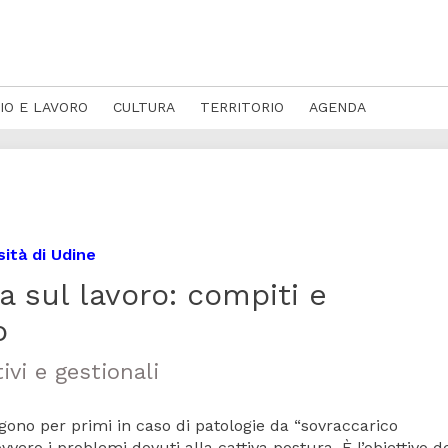
IO E LAVORO
CULTURA
TERRITORIO
AGENDA
ità di Udine
a sul lavoro: compiti e
o
ivi e gestionali
o per primi in caso di patologie da “sovraccarico
vvero i problemi dovuti alla cattiva postura. È l’obiettivo d