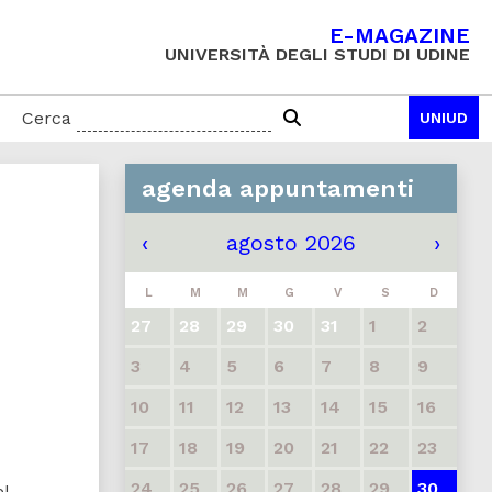
E-MAGAZINE
UNIVERSITÀ DEGLI STUDI DI UDINE
Cerca
UNIUD
agenda appuntamenti
‹
agosto 2026
›
L
M
M
G
V
S
D
27
28
29
30
31
1
2
3
4
5
6
7
8
9
10
11
12
13
14
15
16
17
18
19
20
21
22
23
24
25
26
27
28
29
30
el