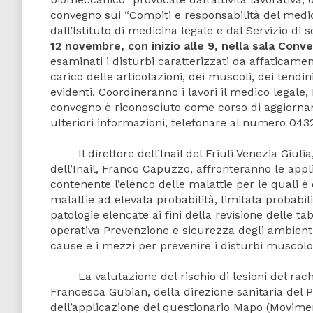
convegno sui “Compiti e responsabilità del medic
dall’Istituto di medicina legale e dal Servizio di 
12 novembre, con inizio alle 9, nella sala Conve
esaminati i disturbi caratterizzati da affaticame
carico delle articolazioni, dei muscoli, dei tendin
evidenti. Coordineranno i lavori il medico legale, 
convegno è riconosciuto come corso di aggiorname
ulteriori informazioni, telefonare al numero 0432
Il direttore dell’Inail del Friuli Venezia Giuli
dell’Inail, Franco Capuzzo, affronteranno le appl
contenente l’elenco delle malattie per le quali è
malattie ad elevata probabilità, limitata probabili
patologie elencate ai fini della revisione delle ta
operativa Prevenzione e sicurezza degli ambienti d
cause e i mezzi per prevenire i disturbi muscolo-
La valutazione del rischio di lesioni del rachid
Francesca Gubian, della direzione sanitaria del Pol
dell’applicazione del questionario Mapo (Moviment