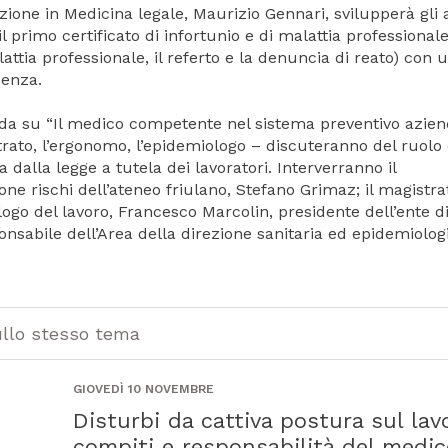
zazione in Medicina legale, Maurizio Gennari, svilupperà gli 
l primo certificato di infortunio e di malattia professionale
attia professionale, il referto e la denuncia di reato) con 
udenza.
su “Il medico competente nel sistema preventivo aziend
strato, l’ergonomo, l’epidemiologo – discuteranno del ruolo 
dalla legge a tutela dei lavoratori. Interverranno il
ne rischi dell’ateneo friulano, Stefano Grimaz; il magistra
ogo del lavoro, Francesco Marcolin, presidente dell’ente d
ponsabile dell’Area della direzione sanitaria ed epidemiolog
ullo stesso tema
GIOVEDÌ 10 NOVEMBRE
Disturbi da cattiva postura sul lav
compiti e responsabilità del medic