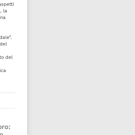
aspetti
, la
una
ale”.
del
to del
i
ica
oro:
o