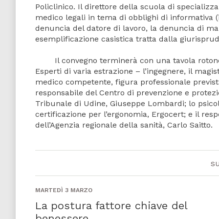
Policlinico. Il direttore della scuola di specializ
medico legali in tema di obblighi di informativa (i
denuncia del datore di lavoro, la denuncia di mal
esemplificazione casistica tratta dalla giurispr
Il convegno terminerà con una tavola rotonda 
Esperti di varia estrazione – l’ingegnere, il magi
medico competente, figura professionale prevista 
responsabile del Centro di prevenzione e protezio
Tribunale di Udine, Giuseppe Lombardi; lo psicol
certificazione per l’ergonomia, Ergocert; e il res
dell’Agenzia regionale della sanità, Carlo Saitto.
s
MARTEDÌ 3 MARZO
La postura fattore chiave del
benessere