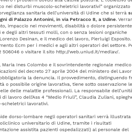
o nei disturbi muscolo-scheletrici lavorativi” organizzato
sorveglianza sanitaria dell’università di Udine che si terrà
s
gni di Palazzo Antonini, in via Petracco 8, a Udine
. Verra
nto, impaccio nei movimenti, disabilità o dolore persistente
i e degli altri tessuti molli, con o senza lesioni organiche
Lorenzo Desinan, e il medico del lavoro, Pierluigi Esposito. 
nto Ecm per i medici e agli altri operatori del settore. P
 506046 o visitare il sito http://web.uniud.it/medlav/.
a, Maria Ines Colombo e il sovrintendente regionale medico
icazioni del decreto 27 aprile 2004 del ministero del Lavo
 obbligatoria la denuncia. Il provvedimento, distinguendo f
tà o possibile origine lavorativa, tiene sotto osservazione l
belle delle malattie professionali. La responsabile dell’unit
i lavoro dell’Ass 4 “Medio Friuli”, Claudia Zuliani, spiegh
scheletrici lavorativi.
e dorso-lombare negli operatori sanitari verrà illustrata
iclinico universitario di Udine, tramite i risultati
azione assistita pazienti ospedalizzati) al personale del