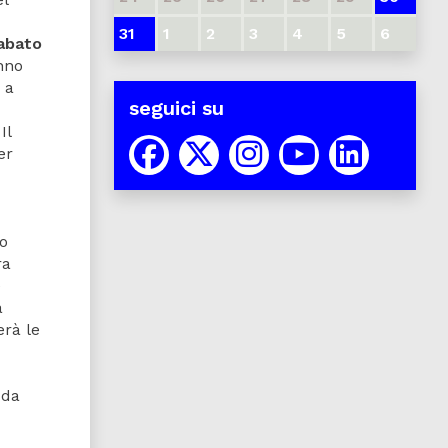
31
1
2
3
4
5
6
abato
nno
 a
seguici su
Il
er
ro
ra
e
à
erà le
 da