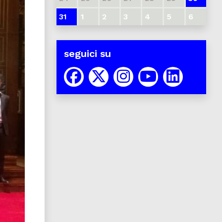
31
1
2
3
4
5
6
seguici su