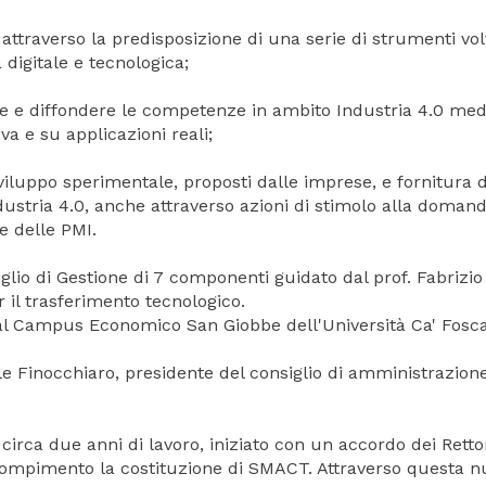
attraverso la predisposizione di una serie di strumenti vol
à digitale e tecnologica;
re e diffondere le competenze in ambito Industria 4.0 med
iva e su applicazioni reali;
sviluppo sperimentale, proposti dalle imprese, e fornitura d
dustria 4.0, anche attraverso azioni di stimolo alla domand
e delle PMI.
io di Gestione di 7 componenti guidato dal prof. Fabrizio
r il trasferimento tecnologico.
al Campus Economico San Giobbe dell'Università Ca' Fosca
ele Finocchiaro, presidente del consiglio di amministrazion
irca due anni di lavoro, iniziato con un accordo dei Rettor
a compimento la costituzione di SMACT. Attraverso questa 