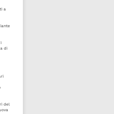
ti a
iante
i
a di
ri
e
i del
nuova