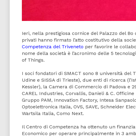
Ieri, nella prestigiosa cornice del Palazzo del Bo 
privati hanno firmato l’atto costitutivo della soc
Competenza del Triveneto
per favorire le collabo
nome della società è l’acronimo delle 5 tecnologi
of Things.
I soci fondatori di SMACT sono 8 università del T
Udine e SISSA di Trieste), due enti di ricerca (l’
Kessler), la Camera di Commercio di Padova e 29
CAREL Industries, Corvallis, Danieli & C. Officin
Gruppo PAM, Innovation Factory, Intesa Sanpaolo
Optoelettronica Italia, OVS, SAVE, Schneider Ele
Wartsila Italia, Como Next.
Il Centro di Competenza ha ottenuto un finanziam
Economico per operare principalmente in 3 ambi