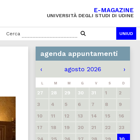
E-MAGAZINE
UNIVERSITÀ DEGLI STUDI DI UDINE
Cerca
UNIUD
agenda appuntamenti
‹
agosto 2026
›
L
M
M
G
V
S
D
27
28
29
30
31
1
2
3
4
5
6
7
8
9
10
11
12
13
14
15
16
17
18
19
20
21
22
23
24
25
26
27
28
29
30