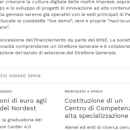
ar crescere la cultura digitale delle nostre imprese, sopra
o e lo sviluppo di progetti di innovazione ad alto contenu
 Da gennaio saremo già operativi con le sedi principali di P
ocate le cosiddette “live demo”, vere e proprie “navi-scuo
ano”.
 concessione del finanziamento da parte del MISE. La socie
nalità comprendente un Direttore Generale e 6 collaborato
zione del bando di selezione del Direttore Generale.
ullo stesso tema
MAGGIO
MERCOLEDÌ 4 APRILE
ioni di euro agli
Costituzione di un
 del Nordest
Centro di Competen
alta specializzazione
 la graduatoria dei
ce Center 4.0
Atenei ed enti di ricerca cer