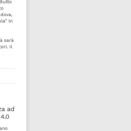
ttutto
to
adova,
la” in
tà sarà
ri. Il
za ad
 4.0
cano