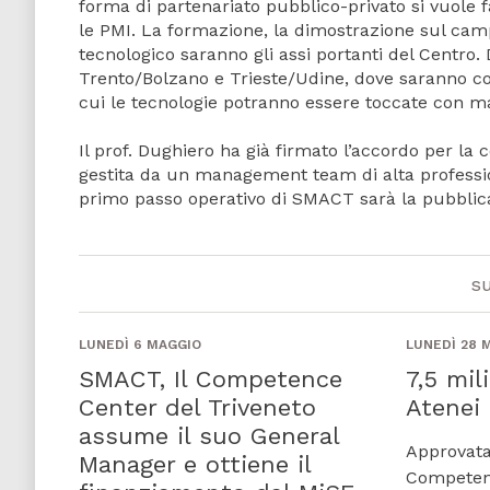
forma di partenariato pubblico-privato si vuole f
le PMI. La formazione, la dimostrazione sul camp
tecnologico saranno gli assi portanti del Centro.
Trento/Bolzano e Trieste/Udine, dove saranno coll
cui le tecnologie potranno essere toccate con m
Il prof. Dughiero ha già firmato l’accordo per la
gestita da un management team di alta professio
primo passo operativo di SMACT sarà la pubblica
s
LUNEDÌ 6 MAGGIO
LUNEDÌ 28 
SMACT, Il Competence
7,5 mil
Center del Triveneto
Atenei
assume il suo General
Approvata
Manager e ottiene il
Competen