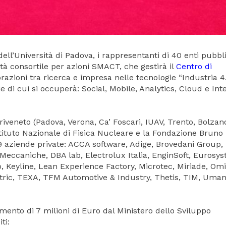
dell’Università di Padova, i rappresentanti di 40 enti pubbli
ietà consortile per azioni SMACT, che gestirà il
Centro di
razioni tra ricerca e impresa nelle tecnologie “Industria 4.0
e di cui si occuperà: Social, Mobile, Analytics, Cloud e Int
riveneto (Padova, Verona, Ca’ Foscari, IUAV, Trento, Bolzan
Istituto Nazionale di Fisica Nucleare e la Fondazione Bruno
 aziende private: ACCA software, Adige, Brovedani Group,
e Meccaniche, DBA lab, Electrolux Italia, EnginSoft, Eurosy
, Keyline, Lean Experience Factory, Microtec, Miriade, Omi
ctric, TEXA, TFM Automotive & Industry, Thetis, TIM, Uman
ento di 7 milioni di Euro dal Ministero dello Sviluppo
ti: