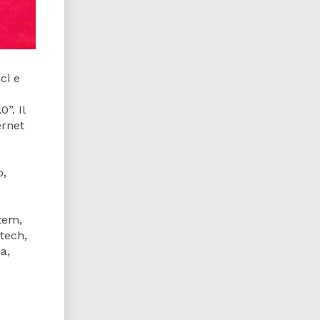
ci e
”. Il
ernet
o,
stem,
tech,
a,