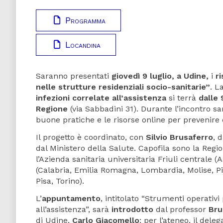
Programma
Locandina
Saranno presentati
giovedì 9 luglio, a Udine,
i
ri
nelle strutture residenziali socio-sanitarie”
. L
infezioni correlate all’assistenza
si terrà
dalle 
Regione
(via Sabbadini 31). Durante l’incontro sa
buone pratiche e le risorse online per prevenire e 
Il progetto è coordinato, con
Silvio Brusaferro
, 
dal Ministero della Salute. Capofila sono la Regione
l’Azienda sanitaria universitaria Friuli centrale (
(Calabria, Emilia Romagna, Lombardia, Molise, Pie
Pisa, Torino).
L’
appuntamento
, intitolato “Strumenti operativi
all’assistenza”, sarà
introdotto
dal professor
Bru
di Udine,
Carlo Giacomello
; per l’ateneo, il del