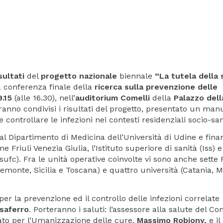
sultati
del
progetto nazionale
biennale
“La tutela della 
a conferenza finale della
ricerca sulla prevenzione delle
9.15
(alle 16.30), nell’
auditorium Comelli
della
Palazzo dell
ranno condivisi i risultati del progetto, presentato un man
controllare le infezioni nei contesti residenziali socio-san
dal Dipartimento di Medicina dell’Università di Udine e fina
 Friuli Venezia Giulia, l’Istituto superiore di sanità (Iss) e
Asufc). Fra le unità operative coinvolte vi sono anche sette 
monte, Sicilia e Toscana) e quattro università (Catania, M
 per la prevenzione ed il controllo delle infezioni correlate
saferro
. Porteranno i saluti: l’assessore alla salute del 
egato per l’Umanizzazione delle cure,
Massimo Robiony,
e il