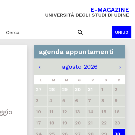
E-MAGAZINE
UNIVERSITÀ DEGLI STUDI DI UDINE
Cerca
UNIUD
agenda appuntamenti
‹
agosto 2026
›
L
M
M
G
V
S
D
27
28
29
30
31
1
2
3
4
5
6
7
8
9
ggio
10
11
12
13
14
15
16
17
18
19
20
21
22
23
24
25
26
27
28
29
30