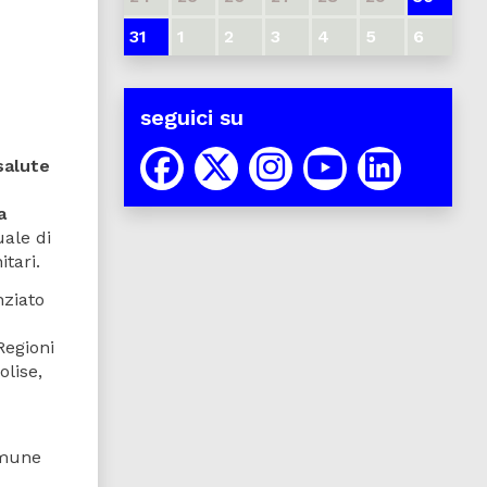
31
1
2
3
4
5
6
seguici su
salute
a
uale di
itari.
nziato
Regioni
olise,
Comune