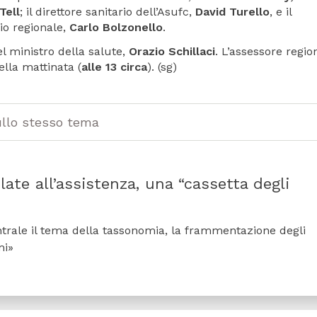
Tell
; il direttore sanitario dell’Asufc,
David Turello
, e il
io regionale,
Carlo Bolzonello
.
l ministro della salute,
Orazio Schillaci
. L’assessore regio
ella mattinata (
alle 13 circa
). (sg)
ullo stesso tema
elate all’assistenza, una “cassetta degli
centrale il tema della tassonomia, la frammentazione degli
mi»