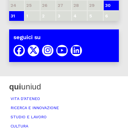
24
25
26
27
28
29
30
31
1
2
3
4
5
6
seguici su
qui
uniud
VITA D’ATENEO
RICERCA E INNOVAZIONE
STUDIO E LAVORO
CULTURA