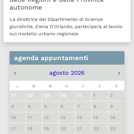
autonome
La direttrice del Dipartimento di Scienze
giuridiche, Elena D’Orlando, parteciperà al tavolo
sul modello urbano-regionale
agenda appuntamenti
‹
agosto 2026
›
L
M
M
G
V
S
D
27
28
29
30
31
1
2
3
4
5
6
7
8
9
10
11
12
13
14
15
16
17
18
19
20
21
22
23