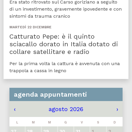
Era stato ritrovato sul Carso goriziano a seguito
di un investimento, gravemente ipovedente e con
sintomi da trauma cranico
MARTEDÌ 22 DICEMBRE
Catturato Pepe: è il quinto
sciacallo dorato in Italia dotato di
collare satellitare e radio
Per la prima volta la cattura è avvenuta con una
trappola a cassa in legno
agenda appuntamenti
‹
agosto 2026
›
L
M
M
G
V
S
D
27
28
29
30
31
1
2