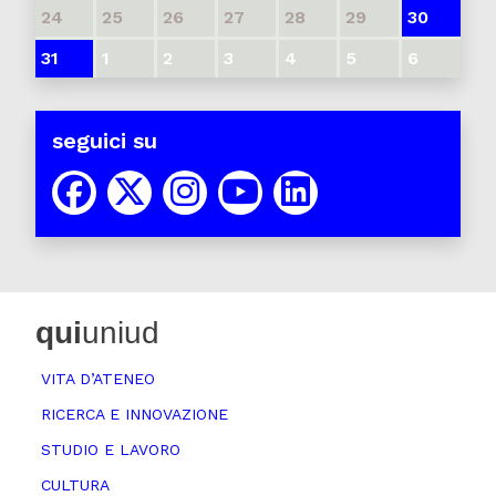
24
25
26
27
28
29
30
31
1
2
3
4
5
6
seguici su
qui
uniud
VITA D’ATENEO
RICERCA E INNOVAZIONE
STUDIO E LAVORO
CULTURA