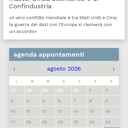
Confindustria
«Il vero conflitto mondiale è tra Stati Uniti e Cina:
la guerra dei dazi con l’Europa si risolverà con
un accordo»
agenda appuntamenti
‹
agosto 2026
›
L
M
M
G
V
S
D
27
28
29
30
31
1
2
3
4
5
6
7
8
9
10
11
12
13
14
15
16
17
18
19
20
21
22
23