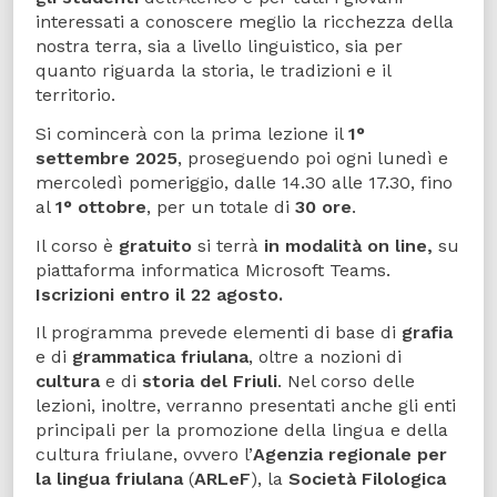
interessati a conoscere meglio la ricchezza della
nostra terra, sia a livello linguistico, sia per
quanto riguarda la storia, le tradizioni e il
territorio.
Si comincerà con la prima lezione il
1°
settembre
2025
, proseguendo poi ogni lunedì e
mercoledì pomeriggio, dalle 14.30 alle 17.30, fino
al
1° ottobre
, per un totale di
30 ore
.
Il corso è
gratuito
si terrà
in
modalità
on
line,
su
piattaforma informatica Microsoft Teams.
Iscrizioni entro il 22 agosto.
Il programma prevede elementi di base di
grafia
e di
grammatica
friulana
, oltre a nozioni di
cultura
e di
storia del Friuli
. Nel corso delle
lezioni, inoltre, verranno presentati anche gli enti
principali per la promozione della lingua e della
cultura friulane, ovvero l’
Agenzia
regionale
per
la
lingua friulana
(
ARLeF
), la
Società Filologica