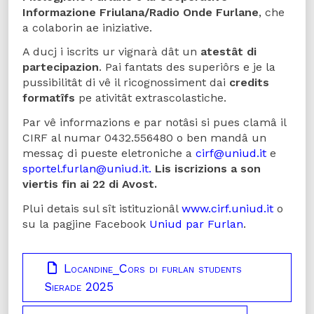
Informazione Friulana/Radio Onde
Furlane
, che
a colaborin ae iniziative.
A ducj i iscrits ur vignarà dât un
atestât di
partecipazion
. Pai fantats des superiôrs e je la
pussibilitât di vê il ricognossiment dai
credits
formatîfs
pe ativitât extrascolastiche.
Par vê informazions e par notâsi si pues clamâ il
CIRF al numar 0432.556480 o ben mandâ un
messaç di pueste eletroniche a
cirf@uniud.it
e
sportel.furlan@uniud.it.
Lis iscrizions a son
viertis fin ai 22 di Avost.
Plui detais sul sît istituzionâl
www.cirf.uniud.it
o
su la pagjine Facebook
Uniud par Furlan
.
Locandine_Cors di furlan students
Sierade 2025