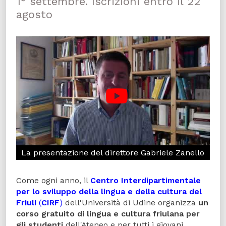
1° settembre. Iscrizioni entro il 22
agosto
La presentazione del direttore Gabriele Zanello
Come ogni anno, il
Centro
Interdipartimentale
per
lo
sviluppo
della
lingua
e
della
cultura
del
Friuli
(
CIRF
)
dell'Università di Udine organizza
un
corso gratuito di lingua e cultura friulana
per
gli studenti
dell'Ateneo e per tutti i giovani