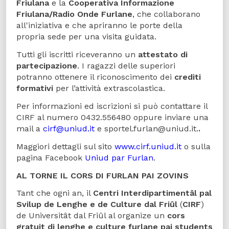
Friulana
e la
Cooperativa Informazione
Friulana/Radio Onde Furlane
, che collaborano
all'iniziativa e che apriranno le porte della
propria sede per una visita guidata.
Tutti gli iscritti riceveranno un
attestato di
partecipazione
. I ragazzi delle superiori
potranno ottenere il riconoscimento dei
crediti
formativi
per l’attività extrascolastica.
Per informazioni ed iscrizioni si può contattare il
CIRF al numero 0432.556480 oppure inviare una
mail a
cirf@uniud.it
e sportel.furlan@uniud.it.
.
Maggiori dettagli sul sito
www.cirf.uniud.it
o sulla
pagina Facebook
Uniud par Furlan
.
AL
TORNE
IL
CORS
DI
FURLAN
PAI
ZOVINS
Tant che ogni an, il
Centri Interdipartimentâl pal
Svilup de Lenghe e de Culture dal Friûl
(
CIRF
)
de Universitât dal Friûl al organize un
cors
gratuit di lenghe e culture furlane pai students