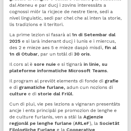
dal Ateneu e par ducj i zovins interessâts a
cognossi miôr la ricjece de nestre tiere, sedi a
nivel linguistic, sedi par chel che al inten la storie,
lis tradizions e il teritori.
La prime lezion si fasarà al
1n
di
Setembar
dal
2025
e si larà indenant ducj i lunis e i miercus,
des 2 e mieze aes 5 e mieze daspò misdì,
fin al
1n di Otubar
, par un totâl di
30 oris
.
Il cors al è
sore nuie
e si tignarà
in
linie,
su
plateforme
informatiche
Microsoft Teams
.
Il program al previôt elements di fonde di
grafie
e di
gramatiche furlane,
adun cun nozions di
culture
e di
storie
dal
Friûl
.
Cun di plui, vie pes lezions a vignaran presentâts
ancje i ents principâi pe promozion de lenghe e
de culture furlanis, ven a stâi la
Agjenzie
regjonâl
pe
lenghe
furlane
(
ARLeF
), la
Societât
Filologjiche Furlane
e la
Cooperative