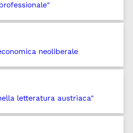
professionale"
 economica neoliberale
lla letteratura austriaca"