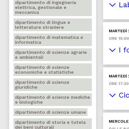
dipartimento di ingegneria
Lab
elettrica, gestionale e
meccanica
dipartimento di lingue e
letterature straniere
MARTEDÌ 
dipartimento di matematica e
ORE 15:00
informatica
I f
dipartimento di scienze agrarie
e ambientali
dipartimento di scienze
economiche e statistiche
MARTEDÌ 
dipartimento di scienze
ORE 17:30
giuridiche
Cic
dipartimento di scienze mediche
e biologiche
dipartimento di scienze umane
MERCOLED
dipartimento di storia e tutela
dei beni culturali
DALLE 9:0