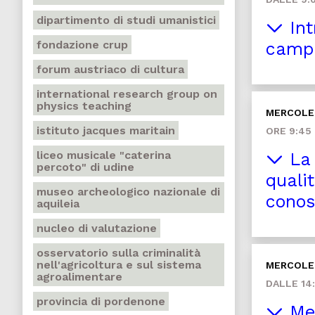
dipartimento di studi umanistici
Int
fondazione crup
campa
forum austriaco di cultura
international research group on
physics teaching
MERCOLED
istituto jacques maritain
ORE 9:45
liceo musicale "caterina
La 
percoto" di udine
qualit
museo archeologico nazionale di
conos
aquileia
nucleo di valutazione
osservatorio sulla criminalità
nell'agricoltura e sul sistema
MERCOLED
agroalimentare
DALLE 14:
provincia di pordenone
Mer