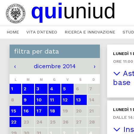
HOME
VITA D’ATENEO
RICERCA E INNOVAZIONE
STUD
filtra per data
LUNEDÌ 1
ORE 11:00
‹
dicembre 2014
›
Ast
L
M
M
G
V
S
D
base
1
2
3
4
5
6
7
8
9
10
11
12
13
14
LUNEDÌ 1
15
16
17
18
19
20
21
DALLE 14:
22
23
24
25
26
27
28
Ins
29
30
31
1
2
3
4