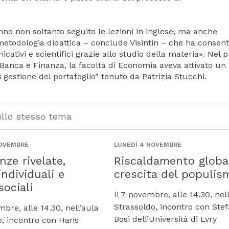
nno non soltanto seguito le lezioni in inglese, ma anche
metodologia didattica – conclude Visintin – che ha consent
nicativi e scientifici grazie allo studio della materia». Nel 
 Banca e Finanza, la facoltà di Economia aveva attivato un 
gestione del portafoglio” tenuto da Patrizia Stucchi.
ullo stesso tema
NOVEMBRE
LUNEDÌ 4 NOVEMBRE
nze rivelate,
Riscaldamento globa
individuali e
crescita del populis
sociali
Il 7 novembre, alle 14.30, nel
Strassoldo, incontro con Ste
mbre, alle 14.30, nell’aula
Bosi dell’Università di Evry
o, incontro con Hans