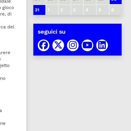
ndale
n gioco
31
1
2
3
4
5
6
re, di
rca del
seguici su
arere
e
getto
amo
a
ane