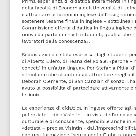
Prima esperienza di didattica interamente in lin
della facoltà di Economia dell’Università di Udin
e affrontare le lezioni in inglese dell’insegnamen
sostenere l’esame finale in inglese – sottolinea 
Commissione offerta didattica in lingua inglese de
nuovo da parte dei nostri studenti; qualità che 
lavoratori della conoscenza».
Soddisfazione è stata espressa dagli studenti pe
di Alberto Ellero, di Reana del Roiale, «perché – 
concetti in un’altra lingua». Per Stefania Pittia, 
stimolante che ci aiuterà ad affrontare meglio il 
Deborah Clemente, di San Canzian d’Isonzo, l’ha
avuto la possibilità di partecipare attivamente e
lezioni».
Le esperienze di didattica in inglese offerte agl
potenziate – dice Visintin – in vista dell’anno acc
culturale e di conoscenze, spendibile anche in v
«dettata – precisa Visintin - dall’imprescindibil
con una formazione “senza confini”, che rappres