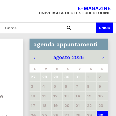
E-MAGAZINE
UNIVERSITÀ DEGLI STUDI DI UDINE
Cerca
UNIUD
agenda appuntamenti
‹
agosto 2026
›
L
M
M
G
V
S
D
27
28
29
30
31
1
2
3
4
5
6
7
8
9
 e
10
11
12
13
14
15
16
17
18
19
20
21
22
23
24
25
26
27
28
29
30