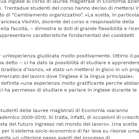
gua inglese al corso di laurea magistrale in Economia azie
e. Trentadue studenti del corso hanno deciso di mettersi i
to di “Cambiamento organizzativo”. «La scelta, in particola
Francesca Visintin, docente del corso e responsabile della
lla facoltà, – dimostra le doti di grande flessibilità e rice
rappresentano caratteristiche fondamentali dei cosiddetti
r un’esperienza giudicata molto positivamente. Ottimo il p
ha detto – ci ha dato la possibilità di studiare e apprender
di Gradisca d’Isonzo, «è stato un mettersi in gioco in un pro
mercato del lavoro dove l’inglese è la lingua principale».
 definita «una esperienza molto gratificante perche abbi
 ci ha permesso di studiare e parlare in inglese durante le
i studenti delle lauree magistrali di Economia «saranno
ademico 2009-2010. Si tratta, infatti, di occasioni di crescit
ista del futuro ingresso nel mondo del lavoro». Una scelta
ità per il sistema socio-economico di far leva su risorse um
enta un ulteriore passo avanti del processo di