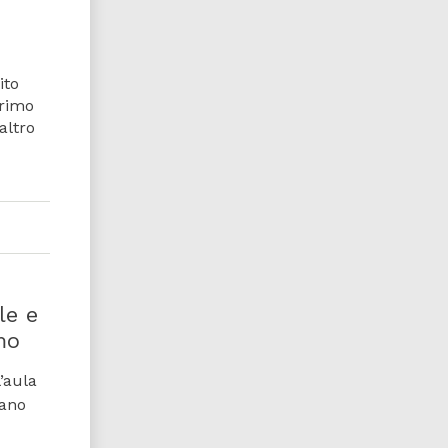
ito
primo
altro
le e
mo
l’aula
fano