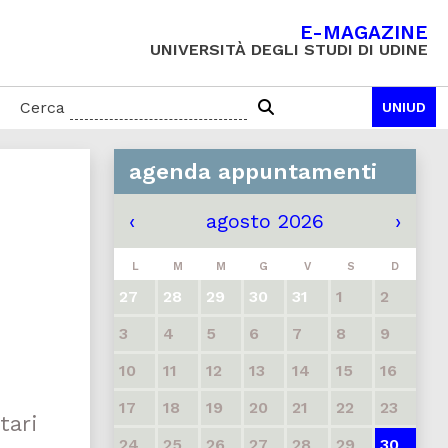
E-MAGAZINE
UNIVERSITÀ DEGLI STUDI DI UDINE
Cerca
UNIUD
agenda appuntamenti
‹
agosto 2026
›
L
M
M
G
V
S
D
27
28
29
30
31
1
2
3
4
5
6
7
8
9
10
11
12
13
14
15
16
17
18
19
20
21
22
23
tari
24
25
26
27
28
29
30