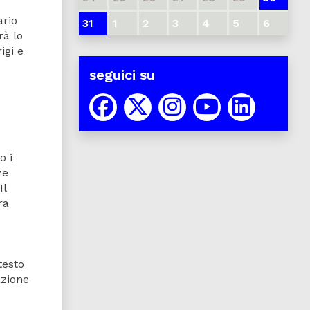
ario
31
1
2
3
4
5
6
rà lo
igi e
seguici su
o i
ze
Il
ra
testo
azione