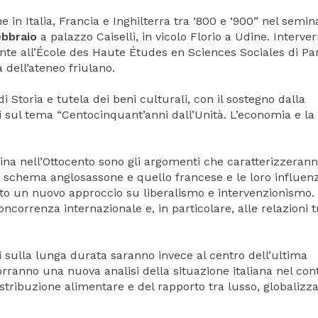
 in Italia, Francia e Inghilterra tra ‘800 e ‘900” nel semin
ebbraio
a palazzo Caiselli, in vicolo Florio a Udine. Interver
nte all’École des Haute Études en Sciences Sociales di Par
a dell’ateneo friulano.
Storia e tutela dei beni culturali, con il sostegno dalla
i sul tema “Centocinquant’anni dall’Unità. L’economia e la
ina nell’Ottocento sono gli argomenti che caratterizzerann
o schema anglosassone e quello francese e le loro influen
osto un nuovo approccio su liberalismo e intervenzionismo. 
correnza internazionale e, in particolare, alle relazioni t
li sulla lunga durata saranno invece al centro dell’ultima
orranno una nuova analisi della situazione italiana nel con
distribuzione alimentare e del rapporto tra lusso, globalizz