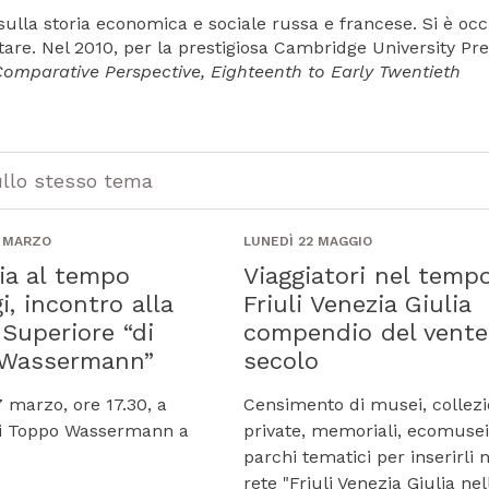
 sulla storia economica e sociale russa e francese. Si è oc
tare. Nel 2010, per la prestigiosa Cambridge University Pre
omparative Perspective, Eighteenth to Early Twentieth
ullo stesso tema
5 MARZO
LUNEDÌ 22 MAGGIO
ia al tempo
Viaggiatori nel tempo:
gi, incontro alla
Friuli Venezia Giulia
Superiore “di
compendio del vent
 Wassermann”
secolo
 marzo, ore 17.30, a
Censimento di musei, collezi
di Toppo Wassermann a
private, memoriali, ecomusei
parchi tematici per inserirli n
rete "Friuli Venezia Giulia nel