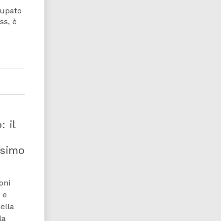
cupato
ss, è
 il
esimo
oni
 e
ella
la