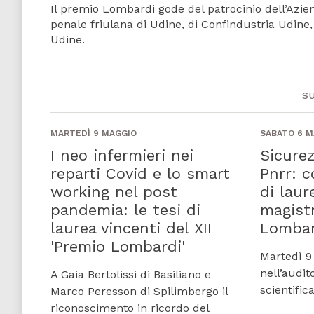
Il premio Lombardi gode del patrocinio dell’Aziend
penale friulana di Udine, di Confindustria Udine, d
Udine.
s
MARTEDÌ 9 MAGGIO
SABATO 6 M
I neo infermieri nei
Sicurez
reparti Covid e lo smart
Pnrr: 
working nel post
di laur
pandemia: le tesi di
magist
laurea vincenti del XII
Lombar
'Premio Lombardi'
Martedì 9
nell’audit
A Gaia Bertolissi di Basiliano e
scientific
Marco Peresson di Spilimbergo il
riconoscimento in ricordo del