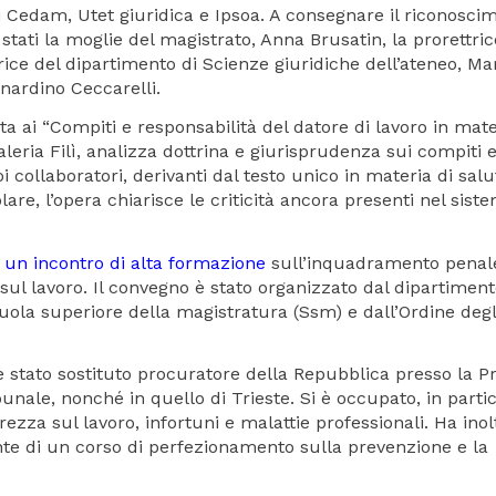
i Cedam, Utet giuridica e Ipsoa. A consegnare il riconosci
 stati la moglie del magistrato, Anna Brusatin, la prorettric
trice del dipartimento di Scienze giuridiche dell’ateneo, Ma
rnardino Ceccarelli.
cata ai “Compiti e responsabilità del datore di lavoro in mate
Valeria Filì, analizza dottrina e giurisprudenza sui compiti e
oi collaboratori, derivanti dal testo unico in materia di salu
olare, l’opera chiarisce le criticità ancora presenti nel sist
i un incontro di alta formazione
sull’inquadramento penale
 sul lavoro. Il convegno è stato organizzato dal dipartiment
cuola superiore della magistratura (Ssm) e dall’Ordine degl
stato sostituto procuratore della Repubblica presso la P
bunale, nonché in quello di Trieste. Si è occupato, in partic
urezza sul lavoro, infortuni e malattie professionali. Ha inol
nte di un corso di perfezionamento sulla prevenzione e la