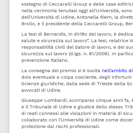
sostegno di Ceccarelli Group e delle case editric
nella cerimonia tenutasi oggi all’Università, sono
dell’Università di Udine, Antonella Riem, la diret
Brollo, e il presidente della Ceccarelli Group, Be
La tesi di Bernardis, in diritto del lavoro, è dedi
salute e sicurezza sul lavoro”. La tesi, relatrice 
responsabilità civili del datore di lavoro, e dei su
sicurezza sul lavoro (d.lgs. n. 81/2008). In partic
prevenzione italiano.
La consegna del premio si è svolta
nell’ambito d
dolo eventuale e colpa cosciente, degli infortuni
Scienze giuridiche, dalla sede di Trieste della S
avvocati di Udine.
Giuseppe Lombardi, scomparso cinque anni fa, è 
e il Tribunale di Udine e giudice dello stesso Tri
di reati connessi alle violazioni in materia di sic
collaborato con l’Università di Udine come doce
protezione dai rischi professionali.