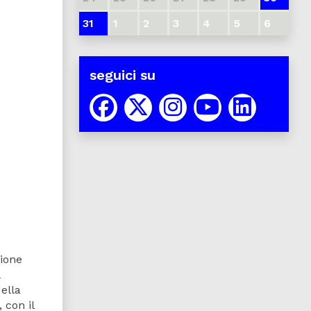
31
1
2
3
4
5
6
seguici su
zione
della
 con il