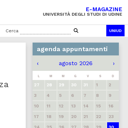
E-MAGAZINE
UNIVERSITÀ DEGLI STUDI DI UDINE
Cerca
UNIUD
agenda appuntamenti
‹
agosto 2026
›
L
M
M
G
V
S
D
za
27
28
29
30
31
1
2
3
4
5
6
7
8
9
10
11
12
13
14
15
16
17
18
19
20
21
22
23
24
25
26
27
28
29
30