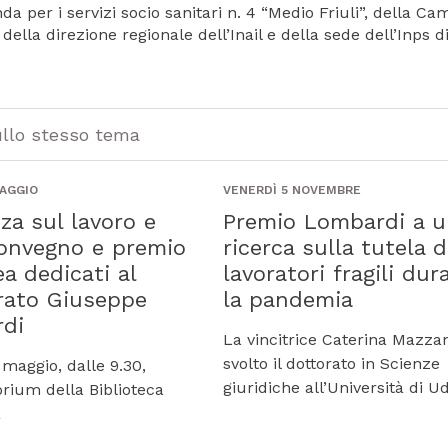
a per i servizi socio sanitari n. 4 “Medio Friuli”, della Ca
ella direzione regionale dell’Inail e della sede dell’Inps d
ullo stesso tema
AGGIO
VENERDÌ 5 NOVEMBRE
za sul lavoro e
Premio Lombardi a u
convegno e premio
ricerca sulla tutela d
ea dedicati al
lavoratori fragili dur
rato Giuseppe
la pandemia
di
La vincitrice Caterina Mazzan
svolto il dottorato in Scienze
 maggio, dalle 9.30,
giuridiche all’Università di U
orium della Biblioteca
a