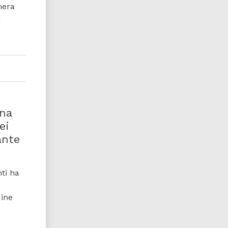
mera
i
na
ei
ante
ti ha
dine