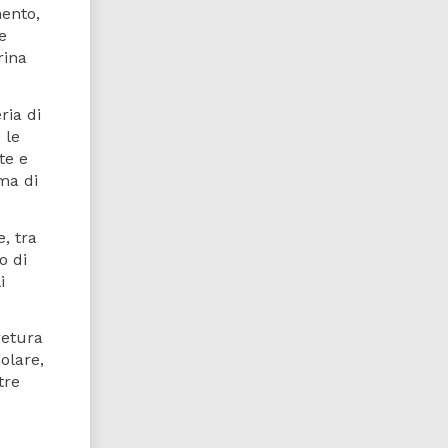
mento,
e
rina
ria di
 le
te e
ema di
, tra
o di
i
retura
olare,
tre