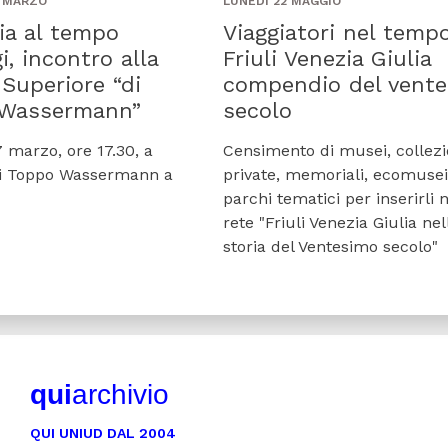
5 MARZO
LUNEDÌ 22 MAGGIO
ia al tempo
Viaggiatori nel tempo:
gi, incontro alla
Friuli Venezia Giulia
Superiore “di
compendio del vent
 Wassermann”
secolo
 marzo, ore 17.30, a
Censimento di musei, collezi
di Toppo Wassermann a
private, memoriali, ecomusei
parchi tematici per inserirli n
rete "Friuli Venezia Giulia nel
storia del Ventesimo secolo"
qui
archivio
QUI UNIUD DAL 2004