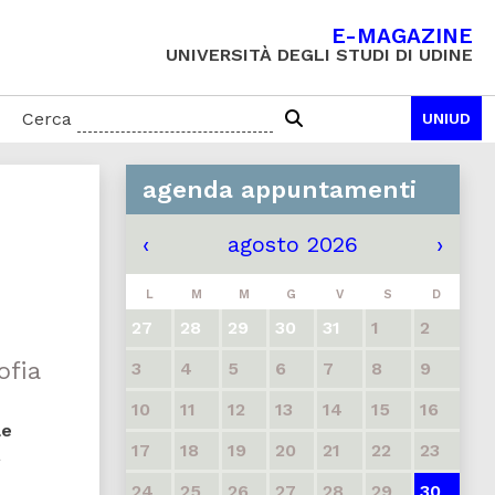
E-MAGAZINE
UNIVERSITÀ DEGLI STUDI DI UDINE
Cerca
UNIUD
agenda appuntamenti
‹
agosto 2026
›
L
M
M
G
V
S
D
27
28
29
30
31
1
2
ofia
3
4
5
6
7
8
9
10
11
12
13
14
15
16
le
17
18
19
20
21
22
23
à
24
25
26
27
28
29
30