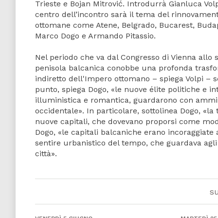
Trieste e Bojan Mitrović. Introdurrà Gianluca Volp
centro dell’incontro sarà il tema del rinnovament
ottomane come Atene, Belgrado, Bucarest, Budapest
Marco Dogo e Armando Pitassio.
Nel periodo che va dal Congresso di Vienna allo s
penisola balcanica conobbe una profonda trasfor
indiretto dell'Impero ottomano – spiega Volpi – 
punto, spiega Dogo, «le nuove élite politiche e in
illuministica e romantica, guardarono con ammira
occidentale». In particolare, sottolinea Dogo, «l
nuove capitali, che dovevano proporsi come mo
Dogo, «le capitali balcaniche erano incoraggiate 
sentire urbanistico del tempo, che guardava agli
città».
s