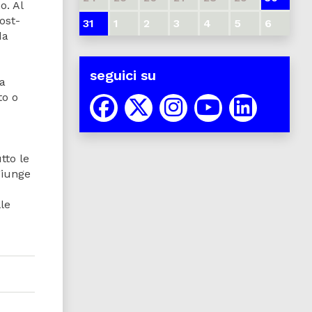
o. Al
ost-
31
1
2
3
4
5
6
da
seguici su
la
to o
tto le
giunge
le