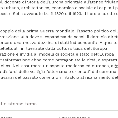
i, docente di Storia dell’Europa orientale all’ateneo friulan
o urbano, architettonico, economico e sociale di capitali p
 e Sofia avvenuto tra il 1820 e il 1923. Il libro è curato 
coppio della prima Guerra mondiale, l’assetto politico del
mazione. «Là dove si espandeva da secoli il dominio diret
sorsero una mezza dozzina di stati indipendenti». A questo
tellettuali, influenzate dalla cultura laica dell’Europa
zione e invidia ai modelli di società e stato dell’Europa
a trasformazione ebbe come protagoniste le città, e soprattu
dello». Nell’assumere un aspetto moderno ed europeo, ag
a disfarsi delle vestigia “ottomane e orientali” dal comune
 avanzi del passato come a un intralcio al risanamento del
ullo stesso tema