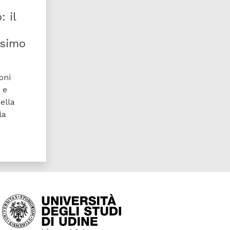
 il
esimo
oni
 e
ella
la