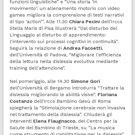
funzioni linguistiche” e “Una storia ‘in
movimento’: un allenamento motorio con video
games migliora la comprensione di testi narrativi
di tipo ‘action’”. Alle 11.30
Chiara Pecini
dell’Irccs
Stella Maris di Pisa illustrerà “Dal disturbo del
Linguaggio al disturbo di apprendimento:
l'intervento sui processi cognitivi in continuità”.
Seguirà la relazione di
Andrea Facoetti
,
dell’Università di Padova, “Migliorare l'efficienza
della lettura nella dislessia evolutiva mediante
training dell'attenzione”.
Nel pomeriggio, alle 14.30
Simone Gori
dell’Università di Bergamo introdurrà “Trattare la
dislessia migliorando le abilità visive”.
Floriana
Costanzo
dell’Irccs Bambino Gesù di Roma
spiegherà la “Stimolazione cerebrale non invasiva
nel trattamento della dislessia”. Chiuderà gli
interventi
Elena Flaugnacco
, del Centro per la
Salute del Bambino di Trieste, su “La musica
come strumento di riabilitazione per la dislessia”.