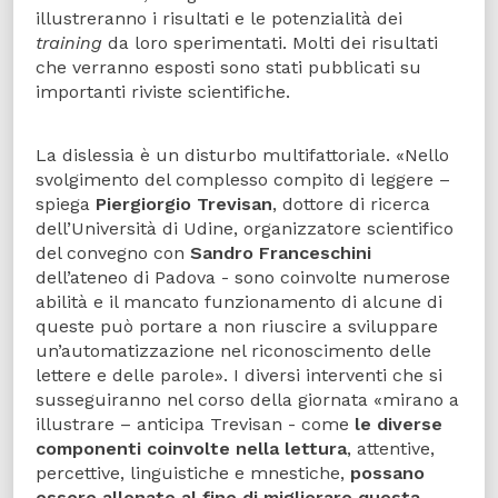
illustreranno i risultati e le potenzialità dei
training
da loro sperimentati. Molti dei risultati
che verranno esposti sono stati pubblicati su
importanti riviste scientifiche.
La dislessia è un disturbo multifattoriale. «Nello
svolgimento del complesso compito di leggere –
spiega
Piergiorgio Trevisan
, dottore di ricerca
dell’Università di Udine, organizzatore scientifico
del convegno con
Sandro Franceschini
dell’ateneo di Padova - sono coinvolte numerose
abilità e il mancato funzionamento di alcune di
queste può portare a non riuscire a sviluppare
un’automatizzazione nel riconoscimento delle
lettere e delle parole». I diversi interventi che si
susseguiranno nel corso della giornata «mirano a
illustrare – anticipa Trevisan - come
le diverse
componenti coinvolte nella lettura
, attentive,
percettive, linguistiche e mnestiche,
possano
essere allenate al fine di migliorare questa