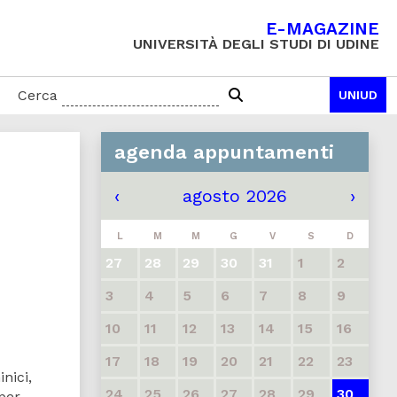
E-MAGAZINE
UNIVERSITÀ DEGLI STUDI DI UDINE
Cerca
UNIUD
agenda appuntamenti
‹
agosto 2026
›
L
M
M
G
V
S
D
27
28
29
30
31
1
2
3
4
5
6
7
8
9
10
11
12
13
14
15
16
17
18
19
20
21
22
23
nici,
24
25
26
27
28
29
30
 per