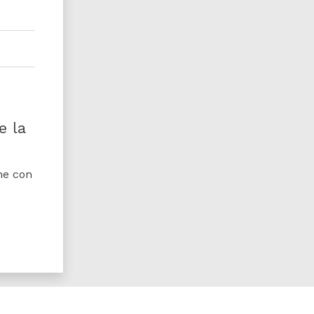
n
e la
ne con