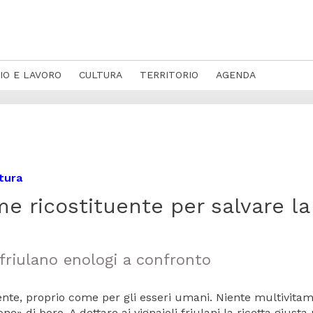
IO E LAVORO
CULTURA
TERRITORIO
AGENDA
ltura
me ricostituente per salvare la
friulano enologi a confronto
te, proprio come per gli esseri umani. Niente multivitami
» di boro. A dettare ai vignaioli friulani la ricetta giusta