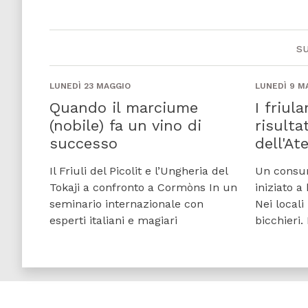
s
LUNEDÌ 23 MAGGIO
LUNEDÌ 9 M
Quando il marciume
I friul
(nobile) fa un vino di
risulta
successo
dell'At
Il Friuli del Picolit e l’Ungheria del
Un consu
Tokaji a confronto a Cormòns In un
iniziato a
seminario internazionale con
Nei local
esperti italiani e magiari
bicchieri.