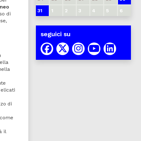
eneo
31
1
2
3
4
5
6
so di
se,
seguici su
n
ella
nella
nte
elicati
zzo di
o come
 il