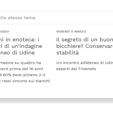
ullo stesso tema
AGGIO
VENERDÌ 11 MARZO
ani in enoteca: i
Il segreto di un buo
ti di un'indagine
bicchiere? Conservar
eneo di Udine
stabilità
matore su quattro ha
Un incontro all’Ateneo di Udi
 bere prima dei 16 anni
esperti del Triveneto
i il 60% beve almeno 2-3
 I rossi vincono sui bianchi