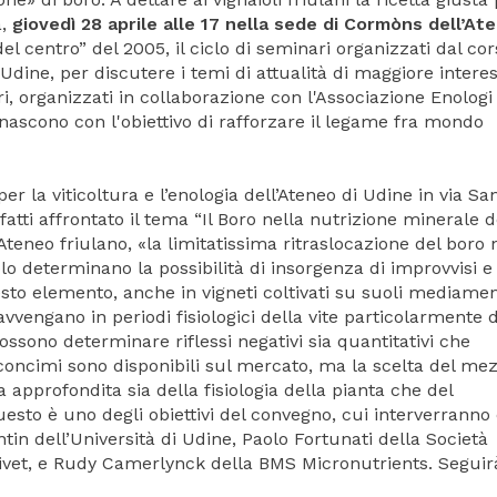
à,
giovedì 28 aprile alle 17 nella sede di Cormòns dell’At
l centro” del 2005, il ciclo di seminari organizzati dal cor
 Udine, per discutere i temi di attualità di maggiore interes
tri, organizzati in collaborazione con l'Associazione Enologi
a nascono con l'obiettivo di rafforzare il legame fra mondo
a viticoltura e l’enologia dell’Ateneo di Udine in via Sa
atti affrontato il tema “Il Boro nella nutrizione minerale d
’Ateneo friulano, «la limitatissima ritraslocazione del boro 
uolo determinano la possibilità di insorgenza di improvvisi e
sto elemento, anche in vigneti coltivati su suoli mediame
engano in periodi fisiologici della vite particolarmente d
possono determinare riflessi negativi sia quantitativi che
i concimi sono disponibili sul mercato, ma la scelta del me
 approfondita sia della fisiologia della pianta che del
esto è uno degli obiettivi del convegno, cui interverrann
ontin dell’Università di Udine, Paolo Fortunati della Società
ivet, e Rudy Camerlynck della BMS Micronutrients. Seguirà