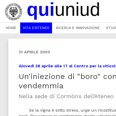
HOME
VITA D’ATENEO
RICERCA E INNOVAZIONE
STUD
21 APRILE 2005
Giovedì 28 aprile alle 17 al Centro per la vitico
Un'iniezione di "boro" co
vendemmia
Nella sede di Cormòns dell’Ateneo 
Se la vigna è sotto stress, urge un ricostituen
però. Per salvare la vendemmia, basta un’«iniezione