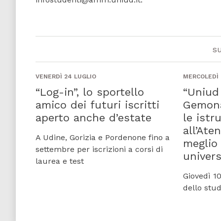
s
VENERDÌ 24 LUGLIO
MERCOLEDÌ 
“Log-in”, lo sportello
“Uniud
amico dei futuri iscritti
Gemona 
aperto anche d’estate
le istr
all’Ate
A Udine, Gorizia e Pordenone fino a
meglio 
settembre per iscrizioni a corsi di
univers
laurea e test
Giovedì 10
dello stu