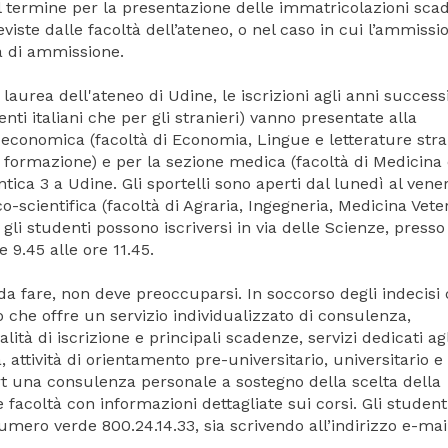
 Il termine per la presentazione delle immatricolazioni sca
eviste dalle facoltà dell’ateneo, o nel caso in cui l’ammissi
va di ammissione.
ea dell'ateneo di Udine, le iscrizioni agli anni successi
enti italiani che per gli stranieri) vanno presentate alla
-economica (facoltà di Economia, Lingue e letterature stra
a formazione) e per la sezione medica (facoltà di Medicina
ntica 3 a Udine. Gli sportelli sono aperti dal lunedì al vene
co-scientifica (facoltà di Agraria, Ingegneria, Medicina Veter
gli studenti possono iscriversi in via delle Scienze, presso 
e 9.45 alle ore 11.45.
re, non deve preoccuparsi. In soccorso degli indecisi c’
 che offre un servizio individualizzato di consulenza,
lità di iscrizione e principali scadenze, servizi dedicati agl
à, attività di orientamento pre-universitario, universitario e
ort una consulenza personale a sostegno della scelta della
facoltà con informazioni dettagliate sui corsi. Gli student
umero verde 800.24.14.33, sia scrivendo all’indirizzo e-mai