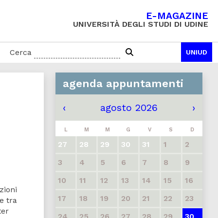
E-MAGAZINE
UNIVERSITÀ DEGLI STUDI DI UDINE
Cerca
UNIUD
agenda appuntamenti
‹
agosto 2026
›
L
M
M
G
V
S
D
27
28
29
30
31
1
2
3
4
5
6
7
8
9
10
11
12
13
14
15
16
izioni
17
18
19
20
21
22
23
e tra
ter
24
25
26
27
28
29
30