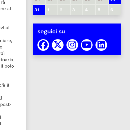
drà
one al
31
1
2
3
4
5
6
vi al
seguici su
niere,
 e
rdì
inaria,
il polo
è il
i
 post-
i
l