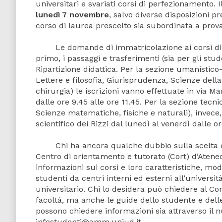
universitari e svariati corsi di perfezionamento.
lunedì 7 novembre
, salvo diverse disposizioni pr
corso di laurea prescelto sia subordinata a pro
Le domande di immatricolazione ai corsi di laur
primo, i passaggi e trasferimenti (sia per gli stud
Ripartizione didattica. Per la sezione umanistico
Lettere e filosofia, Giurisprudenza, Scienze dell
chirurgia) le iscrizioni vanno effettuate in via Ma
dalle ore 9.45 alle ore 11.45. Per la sezione tecni
Scienze matematiche, fisiche e naturali), invece, 
scientifico dei Rizzi dal lunedì al venerdì dalle or
Chi ha ancora qualche dubbio sulla scelta da fa
Centro di orientamento e tutorato (Cort) d’Ateneo
informazioni sui corsi e loro caratteristiche, moda
studenti da centri interni ed esterni all’universit
universitario. Chi lo desidera può chiedere al C
facoltà, ma anche le guide dello studente e delle 
possono chiedere informazioni sia attraverso il n
infostudenti@amm.uniud.it.