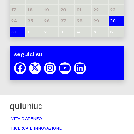
17
18
19
20
21
22
23
24
25
26
27
28
29
30
31
1
2
3
4
5
6
seguici su
qui
uniud
VITA D’ATENEO
RICERCA E INNOVAZIONE