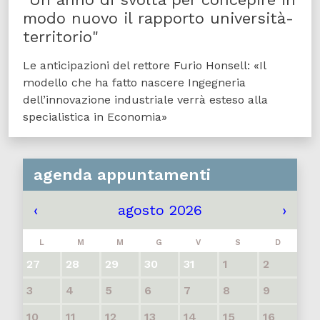
modo nuovo il rapporto università-
territorio"
Le anticipazioni del rettore Furio Honsell: «Il
modello che ha fatto nascere Ingegneria
dell’innovazione industriale verrà esteso alla
specialistica in Economia»
agenda appuntamenti
‹
agosto 2026
›
L
M
M
G
V
S
D
27
28
29
30
31
1
2
3
4
5
6
7
8
9
10
11
12
13
14
15
16