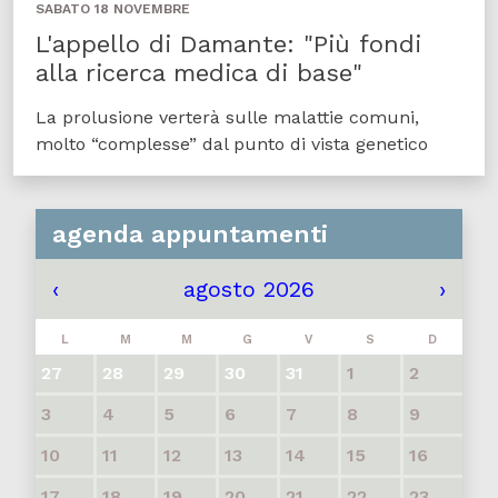
SABATO 18 NOVEMBRE
L'appello di Damante: "Più fondi
alla ricerca medica di base"
La prolusione verterà sulle malattie comuni,
molto “complesse” dal punto di vista genetico
agenda appuntamenti
‹
agosto 2026
›
L
M
M
G
V
S
D
27
28
29
30
31
1
2
3
4
5
6
7
8
9
10
11
12
13
14
15
16
17
18
19
20
21
22
23