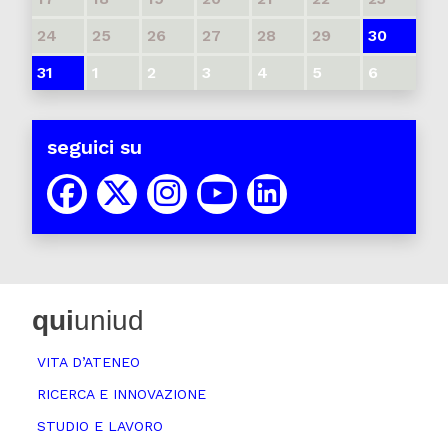
24
25
26
27
28
29
30
31
1
2
3
4
5
6
seguici su
qui
uniud
VITA D’ATENEO
RICERCA E INNOVAZIONE
STUDIO E LAVORO