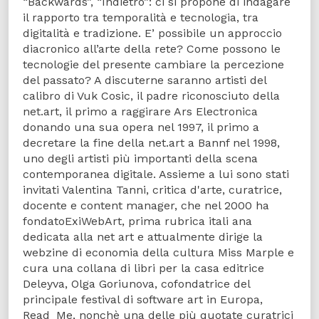
“Backwards”, “Indietro”: ci si propone di indagare
il rapporto tra temporalità e tecnologia, tra
digitalità e tradizione. E’ possibile un approccio
diacronico all’arte della rete? Come possono le
tecnologie del presente cambiare la percezione
del passato? A discuterne saranno artisti del
calibro di Vuk Cosic, il padre riconosciuto della
net.art, il primo a raggirare Ars Electronica
donando una sua opera nel 1997, il primo a
decretare la fine della net.art a Bannf nel 1998,
uno degli artisti più importanti della scena
contemporanea digitale. Assieme a lui sono stati
invitati Valentina Tanni, critica d'arte, curatrice,
docente e content manager, che nel 2000 ha
fondatoExiWebArt, prima rubrica itali ana
dedicata alla net art e attualmente dirige la
webzine di economia della cultura Miss Marple e
cura una collana di libri per la casa editrice
Deleyva, Olga Goriunova, cofondatrice del
principale festival di software art in Europa,
Read_Me, nonchè una delle più quotate curatrici