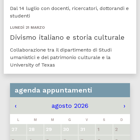
Dal 14 luglio con docenti, ricercatori, dottorandi e
studenti
LUNEDÌ 21 MARZO
Divismo italiano e storia culturale
Collaborazione tra il dipartimento di Studi
umanistici e del patrimonio culturale e la
University of Texas
agenda appuntamenti
‹
agosto 2026
›
L
M
M
G
V
S
D
27
28
29
30
31
1
2