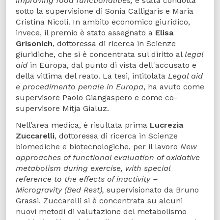
improving food functionalities,
è stata condotta
sotto la supervisione di Sonia Calligaris e Maria
Cristina Nicoli. In ambito economico giuridico,
invece, il premio è stato assegnato a
Elisa
Grisonich
, dottoressa di ricerca in Scienze
giuridiche, che si è concentrata sul diritto al
legal
aid
in Europa, dal punto di vista dell'accusato e
della vittima del reato. La tesi, intitolata
Legal aid
e procedimento penale in Europa
, ha avuto come
supervisore Paolo Giangaspero e come co-
supervisore Mitja Gialuz.
Nell’area medica, è risultata prima
Lucrezia
Zuccarelli
, dottoressa di ricerca in Scienze
biomediche e biotecnologiche, per il lavoro
New
approaches of functional evaluation of oxidative
metabolism during exercise, with special
reference to the effects of inactivity –
Microgravity (Bed Rest),
supervisionato da Bruno
Grassi. Zuccarelli si è concentrata su alcuni
nuovi metodi di valutazione del metabolismo