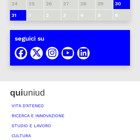
24
25
26
27
28
29
30
31
1
2
3
4
5
6
seguici su
qui
uniud
VITA D’ATENEO
RICERCA E INNOVAZIONE
STUDIO E LAVORO
CULTURA