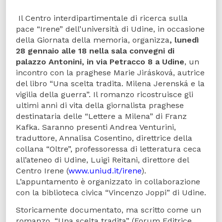
Il Centro interdipartimentale di ricerca sulla
pace “Irene” dell’università di Udine, in occasione
della Giornata della memoria, organizza
, lunedì
28 gennaio alle 18 nella sala convegni di
palazzo Antonini, in via Petracco 8 a Udine
, un
incontro con la praghese Marie Jirásková, autrice
del libro “Una scelta tradita. Milena Jerenská e la
vigilia della guerra”. Il romanzo ricostruisce gli
ultimi anni di vita della giornalista praghese
destinataria delle “Lettere a Milena” di Franz
Kafka. Saranno presenti Andrea Venturini,
traduttore, Annalisa Cosentino, direttrice della
collana “Oltre”, professoressa di letteratura ceca
all’ateneo di Udine, Luigi Reitani, direttore del
Centro Irene (
www.uniud.it/irene
).
L’appuntamento è organizzato in collaborazione
con la biblioteca civica “Vincenzo Joppi” di Udine.
Storicamente documentato, ma scritto come un
romanzo, “Una scelta tradita” (Forum Editrice