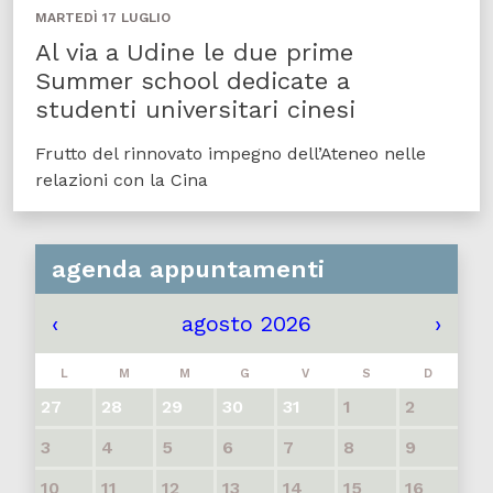
MARTEDÌ 17 LUGLIO
Al via a Udine le due prime
Summer school dedicate a
studenti universitari cinesi
Frutto del rinnovato impegno dell’Ateneo nelle
relazioni con la Cina
agenda appuntamenti
‹
agosto 2026
›
L
M
M
G
V
S
D
27
28
29
30
31
1
2
3
4
5
6
7
8
9
10
11
12
13
14
15
16