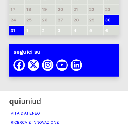
17
18
19
20
21
22
23
24
25
26
27
28
29
30
31
1
2
3
4
5
6
seguici su
qui
uniud
VITA D’ATENEO
RICERCA E INNOVAZIONE