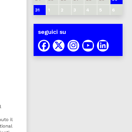
31
1
2
3
4
5
6
seguici su
l
uto il
tional