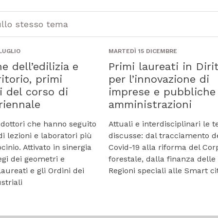
ullo stesso tema
 LUGLIO
MARTEDÌ 15 DICEMBRE
e dell’edilizia e
Primi laureati in Diri
ritorio, primi
per l’innovazione di
i del corso di
imprese e pubbliche
riennale
amministrazioni
 dottori che hanno seguito
Attuali e interdisciplinari le t
i lezioni e laboratori più
discusse: dal tracciamento d
ocinio. Attivato in sinergia
Covid-19 alla riforma del Cor
egi dei geometri e
forestale, dalla finanza delle
aureati e gli Ordini dei
Regioni speciali alle Smart ci
striali