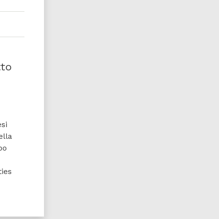
tto
esi
ella
po
ties