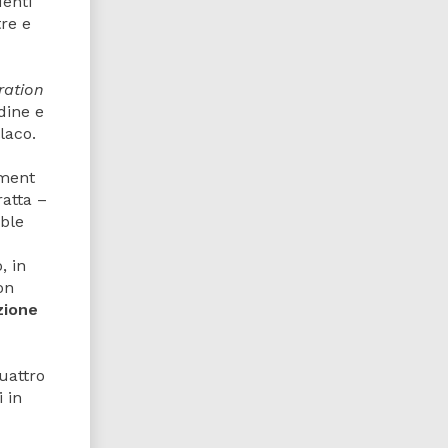
denti
re e
ration
dine e
laco.
ement
tratta –
uble
, in
on
zione
uattro
 in