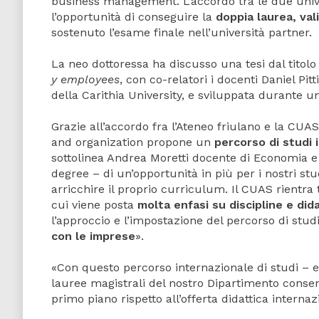
business management. L’accordo tra le due unive
l’opportunità di conseguire la
doppia laurea, vali
sostenuto l’esame finale nell’università partner.
La neo dottoressa ha discusso una tesi dal titol
y employees
, con co-relatori i docenti Daniel Pi
della Carithia University, e sviluppata durante u
Grazie all’accordo fra l’Ateneo friulano e la CU
and organization propone un
percorso di studi 
sottolinea Andrea Moretti docente di Economia e
degree – di un’opportunità in più per i nostri stu
arricchire il proprio curriculum. Il CUAS rientra
cui viene posta
molta enfasi su discipline e did
l’approccio e l’impostazione del percorso di stu
con le imprese
».
«Con questo percorso internazionale di studi – ev
lauree magistrali del nostro Dipartimento consent
primo piano rispetto all’offerta didattica internaz