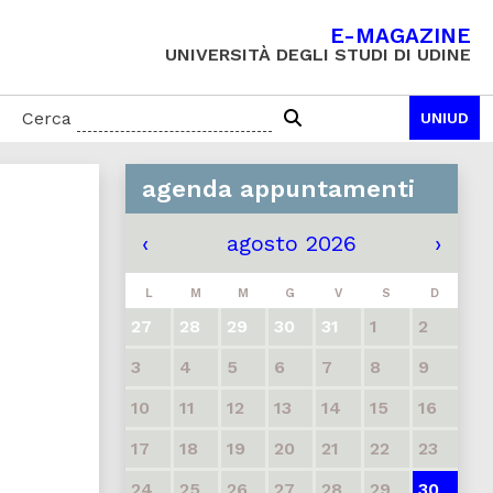
E-MAGAZINE
UNIVERSITÀ DEGLI STUDI DI UDINE
Cerca
UNIUD
agenda appuntamenti
‹
agosto 2026
›
L
M
M
G
V
S
D
27
28
29
30
31
1
2
3
4
5
6
7
8
9
10
11
12
13
14
15
16
17
18
19
20
21
22
23
24
25
26
27
28
29
30