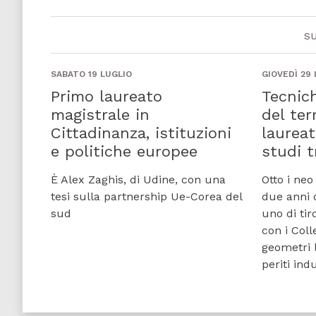
s
SABATO 19 LUGLIO
GIOVEDÌ 29
Primo laureato
Tecnich
magistrale in
del ter
Cittadinanza, istituzioni
laureat
e politiche europee
studi t
È Alex Zaghis, di Udine, con una
Otto i neo
tesi sulla partnership Ue-Corea del
due anni d
sud
uno di tir
con i Coll
geometri l
periti indu