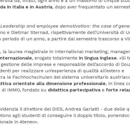
rsità dà, infatti, ogni anno e a un massimo di cinque stu
da in Italia e in Austria
, dopo aver frequentato un semest
o
Leadership and employee demotivation: the case of gene
ttino e Dietmar Sternad, rispettivamente dell’Università di U
n periodo di un anno, a partire dal semestre trascorso a Vil
AS, la laurea magistrale in International marketing, manag
internazionale
, erogato totalmente
in lingua inglese
. «Si 
 gestione delle imprese e responsabile dell’accordo di Do
denti per realizzare un’esperienza di qualità all’estero e
 tra le Fachhochschulen del sistema universitario austriaco
attica orientate alla dimensione professionale
, in linea c
di di IMMO, fondato su
didattica partecipativa
e
forte rela
idenzia il direttore del DIES, Andrea Garlatti - due delle q
ono agli studenti di conseguire il doppio titolo, ponendoci
ionale in Ateneo».