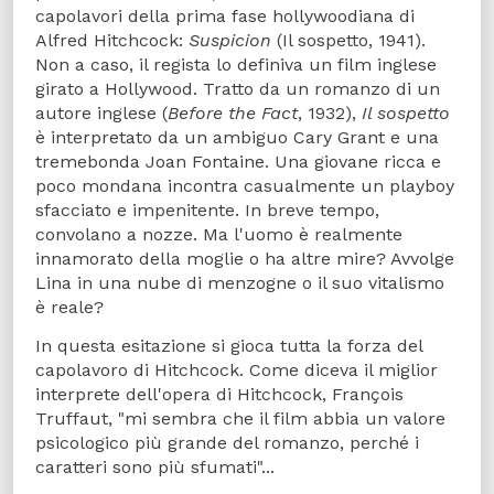
capolavori della prima fase hollywoodiana di
Alfred Hitchcock:
Suspicion
(Il sospetto, 1941).
Non a caso, il regista lo definiva un film inglese
girato a Hollywood. Tratto da un romanzo di un
autore inglese (
Before the Fact
, 1932),
Il sospetto
è interpretato da un ambiguo Cary Grant e una
tremebonda Joan Fontaine. Una giovane ricca e
poco mondana incontra casualmente un playboy
sfacciato e impenitente. In breve tempo,
convolano a nozze. Ma l'uomo è realmente
innamorato della moglie o ha altre mire? Avvolge
Lina in una nube di menzogne o il suo vitalismo
è reale?
In questa esitazione si gioca tutta la forza del
capolavoro di Hitchcock. Come diceva il miglior
interprete dell'opera di Hitchcock, François
Truffaut, "mi sembra che il film abbia un valore
psicologico più grande del romanzo, perché i
caratteri sono più sfumati"...