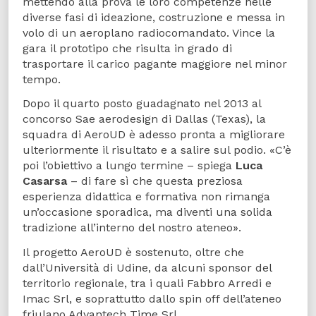
mettendo alla prova le loro competenze nelle
diverse fasi di ideazione, costruzione e messa in
volo di un aeroplano radiocomandato. Vince la
gara il prototipo che risulta in grado di
trasportare il carico pagante maggiore nel minor
tempo.
Dopo il quarto posto guadagnato nel 2013 al
concorso Sae aerodesign di Dallas (Texas), la
squadra di AeroUD è adesso pronta a migliorare
ulteriormente il risultato e a salire sul podio. «C’è
poi l’obiettivo a lungo termine – spiega
Luca
Casarsa
– di fare sì che questa preziosa
esperienza didattica e formativa non rimanga
un’occasione sporadica, ma diventi una solida
tradizione all’interno del nostro ateneo».
Il progetto AeroUD è sostenuto, oltre che
dall’Università di Udine, da alcuni sponsor del
territorio regionale, tra i quali Fabbro Arredi e
Imac Srl, e soprattutto dallo spin off dell’ateneo
friulano Advantech Time Srl.