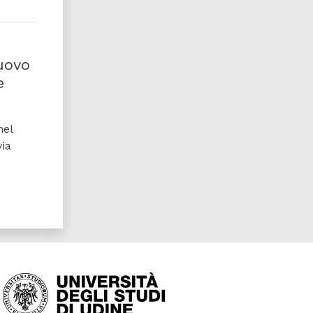
uovo
e
nel
via