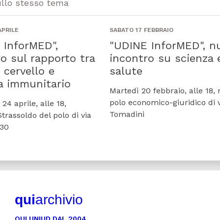
ullo stesso tema
APRILE
SABATO 17 FEBBRAIO
 InforMED",
"UDINE InforMED", n
o sul rapporto tra
incontro su scienza 
 cervello e
salute
a immunitario
Martedì 20 febbraio, alle 18, 
polo economico-giuridico di 
24 aprile, alle 18,
Tomadini
Strassoldo del polo di via
 30
qui
archivio
QUI UNIUD DAL 2004