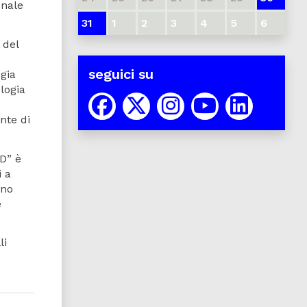
onale
31
1
2
3
4
5
6
 del
seguici su
gia
ologia
nte di
ED” è
i a
ono
e
li