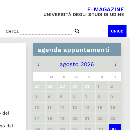
E-MAGAZINE
UNIVERSITÀ DEGLI STUDI DI UDINE
Cerca
UNIUD
agenda appuntamenti
‹
agosto 2026
›
L
M
M
G
V
S
D
27
28
29
30
31
1
2
3
4
5
6
7
8
9
10
11
12
13
14
15
16
 del
17
18
19
20
21
22
23
so dal
24
25
26
27
28
29
30