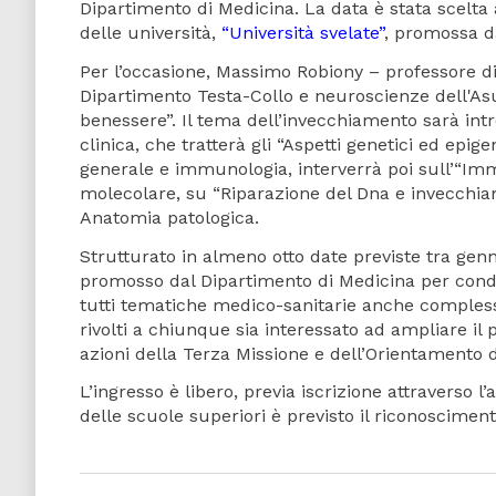
Dipartimento di Medicina. La data è stata scelta 
delle università,
“Università svelate”
, promossa da
Per l’occasione, Massimo Robiony – professore di 
Dipartimento Testa-Collo e neuroscienze dell'As
benessere”. Il tema dell’invecchiamento sarà int
clinica, che tratterà gli “Aspetti genetici ed epig
generale e immunologia, interverrà poi sull’“Im
molecolare, su “Riparazione del Dna e invecchiam
Anatomia patologica.
Strutturato in almeno otto date previste tra gen
promosso dal Dipartimento di Medicina per condiv
tutti tematiche medico-sanitarie anche complesse
rivolti a chiunque sia interessato ad ampliare il
azioni della Terza Missione e dell’Orientamento d
L’ingresso è libero, previa iscrizione attraverso l
delle scuole superiori è previsto il riconoscimen