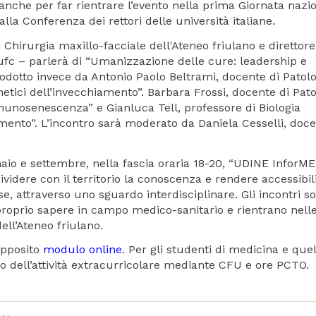
anche per far rientrare l’evento nella prima Giornata nazi
lla Conferenza dei rettori delle università italiane.
Chirurgia maxillo-facciale dell'Ateneo friulano e direttore
ufc – parlerà di “Umanizzazione delle cure: leadership e
rodotto invece da Antonio Paolo Beltrami, docente di Patolo
enetici dell’invecchiamento”. Barbara Frossi, docente di Pat
munosenescenza” e Gianluca Tell, professore di Biologia
ento”. L’incontro sarà moderato da Daniela Cesselli, doce
naio e settembre, nella fascia oraria 18-20, “UDINE InforM
idere con il territorio la conoscenza e rendere accessibil
, attraverso uno sguardo interdisciplinare. Gli incontri s
 proprio sapere in campo medico-sanitario e rientrano nell
ell’Ateneo friulano.
’apposito
modulo online
. Per gli studenti di medicina e quel
to dell’attività extracurricolare mediante CFU e ore PCTO.