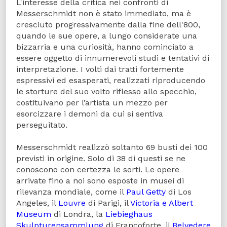
L'interesse della critica nei confronti di
Messerschmidt non è stato immediato, ma è
cresciuto progressivamente dalla fine dell'800,
quando le sue opere, a lungo considerate una
bizzarria e una curiosità, hanno cominciato a
essere oggetto di innumerevoli studi e tentativi di
interpretazione. I volti dai tratti fortemente
espressivi ed esasperati, realizzati riproducendo
le storture del suo volto riflesso allo specchio,
costituivano per l’artista un mezzo per
esorcizzare i demoni da cui si sentiva
perseguitato.
Messerschmidt realizzò soltanto 69 busti dei 100
previsti in origine. Solo di 38 di questi se ne
conoscono con certezza le sorti. Le opere
arrivate fino a noi sono esposte in musei di
rilevanza mondiale, come il
Paul Getty
di Los
Angeles, il
Louvre
di Parigi, il
Victoria e Albert
Museum
di Londra, la
Liebieghaus
Skulpturensammlung
di Francoforte, il
Belvedere