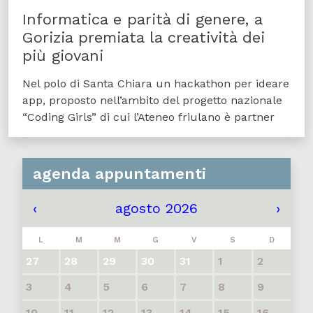
Informatica e parità di genere, a
Gorizia premiata la creatività dei
più giovani
Nel polo di Santa Chiara un hackathon per ideare
app, proposto nell’ambito del progetto nazionale
“Coding Girls” di cui l’Ateneo friulano è partner
agenda appuntamenti
‹
agosto 2026
›
L
M
M
G
V
S
D
27
28
29
30
31
1
2
3
4
5
6
7
8
9
10
11
12
13
14
15
16