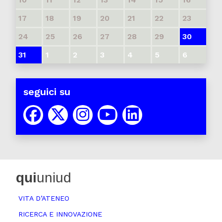
17
18
19
20
21
22
23
24
25
26
27
28
29
30
31
1
2
3
4
5
6
seguici su
qui
uniud
VITA D’ATENEO
RICERCA E INNOVAZIONE